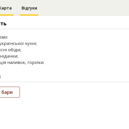
Карта
Відгуки
сть
ємо:
української кухні;
сні обіди;
сніданки;
ція наливок, горілки.
и
 бари