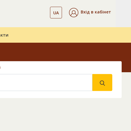
Вхід в кабінет
UA
акти
і