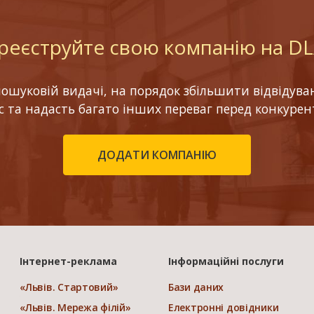
реєструйте свою компанію на D
шуковій видачі, на порядок збільшити відвідуваніс
ес та надасть багато інших переваг перед конкурен
ДОДАТИ КОМПАНІЮ
Інтернет-реклама
Інформаційні послуги
«Львів. Стартовий»
Бази даних
«Львів. Мережа філій»
Електронні довідники