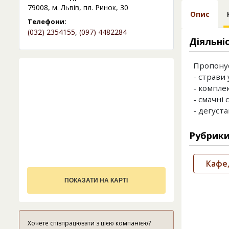
79008, м. Львів, пл. Ринок, 30
Опис
Телефони:
(032) 2354155
,
(097) 4482284
Діяльні
Пропону
- страви 
- комплек
- смачні 
- дегуста
Рубрик
Кафе,
ПОКАЗАТИ НА КАРТІ
Хочете співпрацювати з цією компанією?