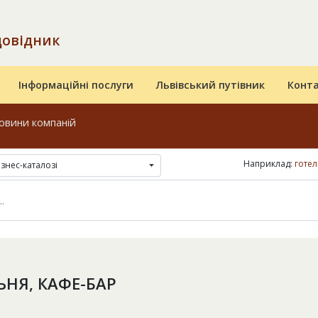
довідник
Інформаційні послуги
Львівський путівник
Конт
овини компаній
Наприклад:
готел
ізнес-каталозі
ЬНЯ, КАФЕ-БАР