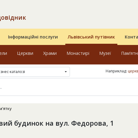
довідник
Інформаційні послуги
Львівський путівник
Конт
ели
Церкви
Храми
Монастирі
Музеї
Пам’ят
Наприклад:
церк
ізнес-каталозі
м'ятку
ий будинок на вул. Федорова, 1