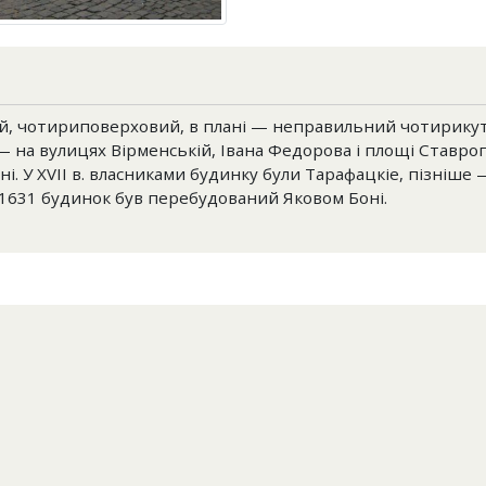
й, чотириповерховий, в плані — неправильний чотирикут
— на вулицях Вірменській, Івана Федорова і площі Ставро
ні. У XVII в. власниками будинку були Тарафацкіе, пізніше
1631 будинок був перебудований Яковом Боні.