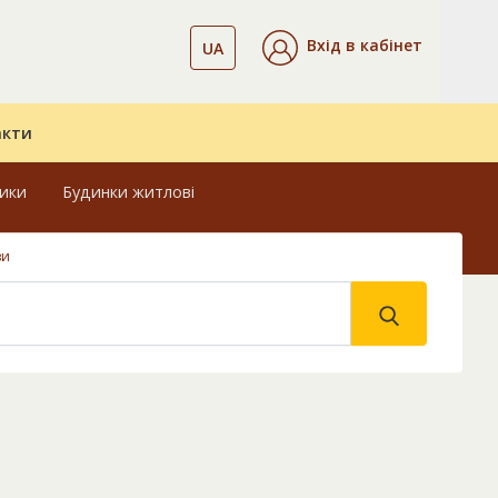
Вхід в кабінет
UA
акти
ники
Будинки житлові
ви