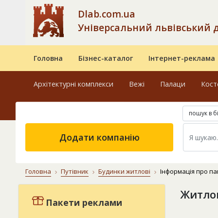
Dlab.com.ua
Універсальний львівський 
Головна
Бізнес-каталог
Інтернет-реклама
Архітектурні комплекси
Вежі
Палаци
Кост
пошук в б
Додати компанію
Головна
Путівник
Будинки житлові
Інформація про па
Житлов
Пакети реклами