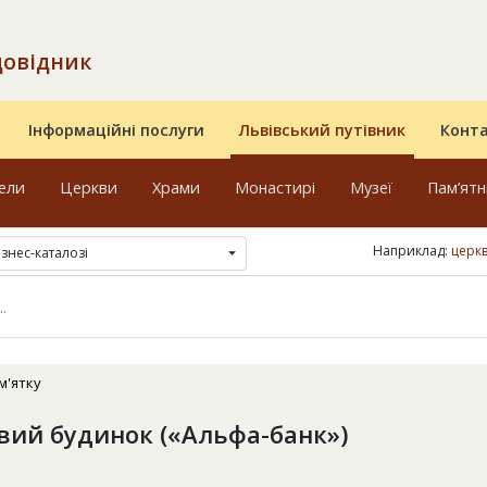
довідник
Інформаційні послуги
Львівський путівник
Конт
ели
Церкви
Храми
Монастирі
Музеї
Пам’ят
Наприклад:
церк
ізнес-каталозі
м'ятку
ий будинок («Альфа-банк»)