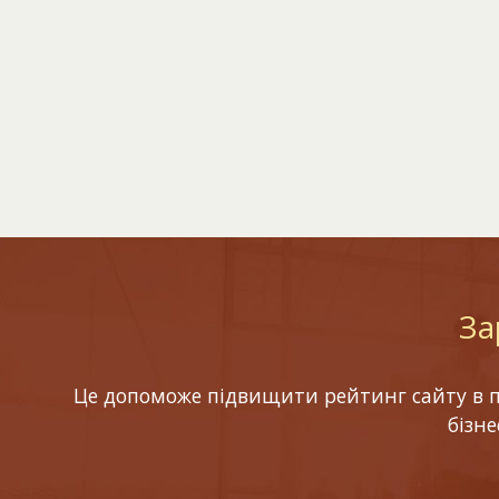
За
Це допоможе підвищити рейтинг сайту в по
бізн