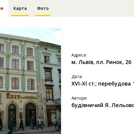
ія
Карта
Фото
Адреса:
м. Львів, пл. Ринок, 26
Дата:
XVІ-XІ ст.; перебудова 
Автори:
будівничий Я. Лельов