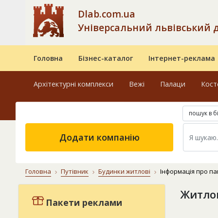
Dlab.com.ua
Універсальний львівський 
Головна
Бізнес-каталог
Інтернет-реклама
Архітектурні комплекси
Вежі
Палаци
Кост
пошук в б
Додати компанію
Головна
Путівник
Будинки житлові
Інформація про па
Житлов
Пакети реклами