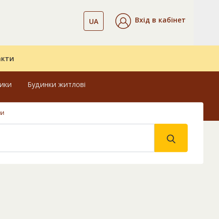
Вхід в кабінет
UA
акти
ники
Будинки житлові
ви