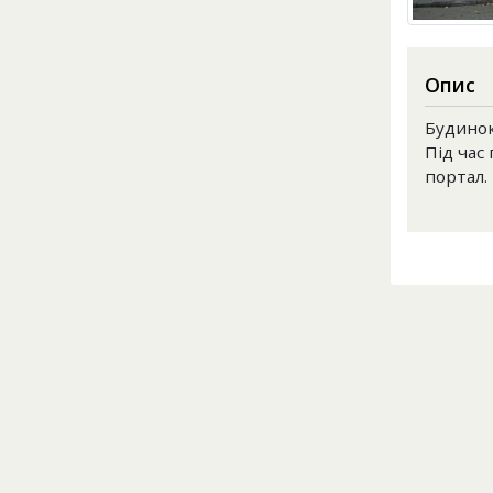
Опис
Будинок
Під час
портал.