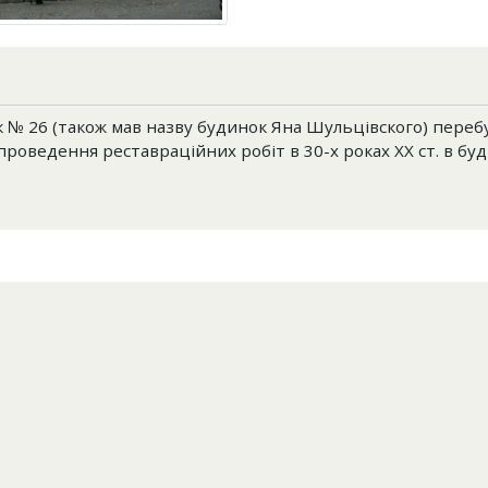
 № 26 (також мав назву будинок Яна Шульцівского) перебу
 проведення реставраційних робіт в 30-х роках XX ст. в б