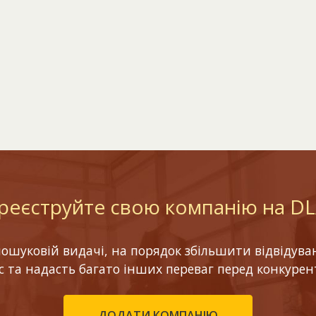
реєструйте свою компанію на D
шуковій видачі, на порядок збільшити відвідуваніс
ес та надасть багато інших переваг перед конкурен
ДОДАТИ КОМПАНІЮ