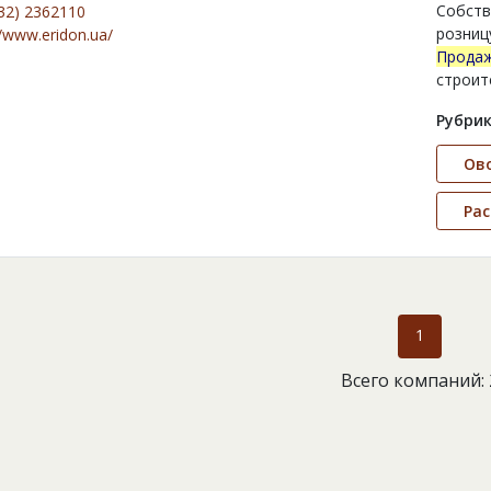
Собств
32) 2362110
розниц
//www.eridon.ua/
Продаж
строит
Рубрик
Ов
Рас
1
Всего компаний: 