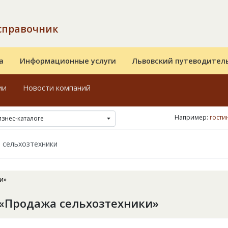
справочник
а
Информационные услуги
Львовский путеводител
ии
Новости компаний
Например:
гости
изнес-каталоге
и»
«Продажа сельхозтехники»