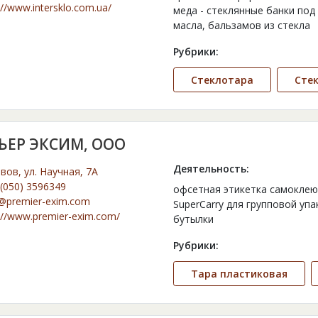
://www.intersklo.com.ua/
меда - стеклянные банки под 
масла, бальзамов из стекла
Рубрики:
Стеклотара
Стек
ЬЕР ЭКСИМ, ООО
Деятельность:
ьвов, ул. Научная, 7А
(050) 3596349
офсетная этикетка самоклею
o@premier-exim.com
SuperCarry для групповой уп
://www.premier-exim.com/
бутылки
Рубрики:
Тара пластиковая