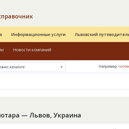
справочник
а
Информационные услуги
Львовский путеводител
ии
Новости компаний
Например:
гости
изнес-каталоге
лотара — Львов, Украина