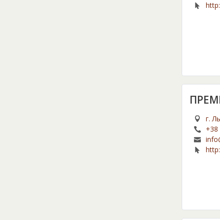
http
ПРЕМ
г. Л
+38 
inf
http