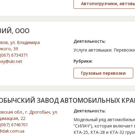
Автопогрузчики, автов
ВИЙ, ООО
Деятельность:
ьвов, ул. Владимира
икого, 39
Услуги автовышки. Перевозк
(067) 6734371
Рубрики:
viy@ukr.net
Грузовые перевозки
ОБЫЧСКИЙ ЗАВОД АВТОМОБИЛЬНЫХ КРАН
Деятельность:
вская обл., г. Дрогобыч, ул.
дамацкая, 22
Модельный ряд автомобильны
(067) 6746701
”СИЛАЧ”), которая включает 
@dak.com.ua
КТА-25, КТА-28 и КТА-32 гру