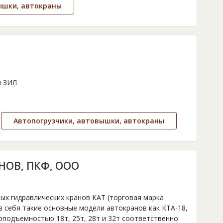
ышки, автокраны
и ЗИЛ
Автопогрузчики, автовышки, автокраны
ОВ, ПКФ, ООО
х гидравлических кранов КАТ (торговая марка
в себя такие основные модели автокранов как КТА-18,
зоподъемностью 18т, 25т, 28т и 32т соответственно.