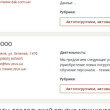
://www.dak.com.ua/
Данные
...
Рубрики:
Автопогрузчики, автов
 ООО
Деятельность:
ьвов, ул. Зеленая, 147б
(0800) 605605
Мы предлагаем следующие услу
ce@lviv.zeus.ua
(приобретение новых погрузчи
s://www.zeus.ua/
обучение персонала; - техник
Рубрики:
Автопогрузчики, автов