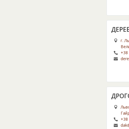
ДЕРЕ
г. Л
Вел
+38 
dere
ДРОГ
Льво
Гай
+38 
dak