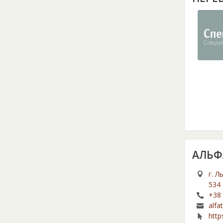
АЛЬФ
г. Л
534
+38 
alfa
http