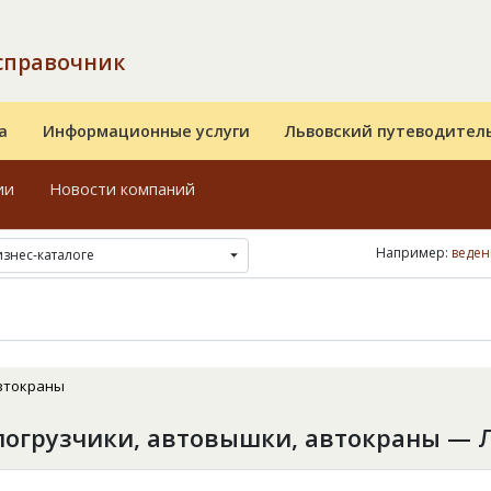
справочник
а
Информационные услуги
Львовский путеводител
ии
Новости компаний
Например:
веден
изнес-каталоге
автокраны
погрузчики, автовышки, автокраны — 