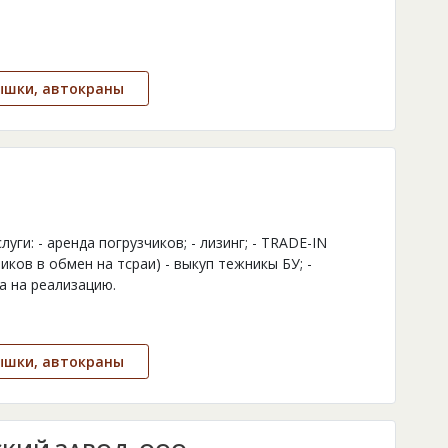
ышки, автокраны
ги: - аренда погрузчиков; - лизинг; - TRADE-IN
ков в обмен на тсраи) - выкуп тежникы БУ; -
а на реализацию.
ышки, автокраны