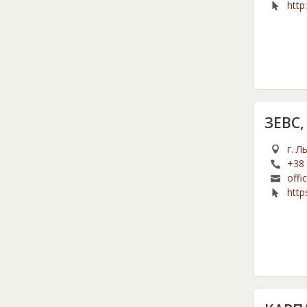
http
ЗЕВС,
г. Л
+38 
offi
http