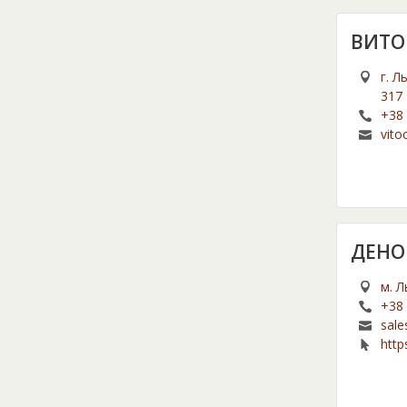
ВИТО
г. Л
317
+38 
vito
ДЕНО
м. Л
+38 
sale
http