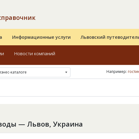
справочник
а
Информационные услуги
Львовский путеводител
ии
Новости компаний
Например:
гости
изнес-каталоге
воды — Львов, Украина