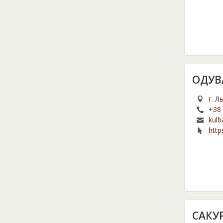
ОДУВ
г. Л
+38 
kulb
http
САКУ