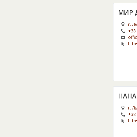
МИР 
г. Л
+38 
offi
http
НАНА
г. Л
+38 
http