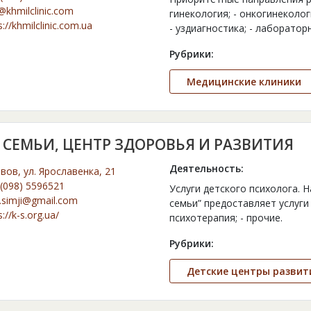
@khmilclinic.com
гинекология; - онкогинеколог
s://khmilclinic.com.ua
- уздиагностика; - лаборатор
Рубрики:
Медицинские клиники
 СЕМЬИ, ЦЕНТР ЗДОРОВЬЯ И РАЗВИТИЯ
Деятельность:
ьвов, ул. Ярославенка, 21
(098) 5596521
Услуги детского психолога. 
.simji@gmail.com
семьи” предоставляет услуги 
s://k-s.org.ua/
психотерапия; - прочие.
Рубрики:
Детские центры развит