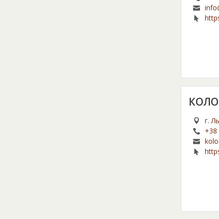
info
http
КОЛО
г. Л
+38 
kolo
http