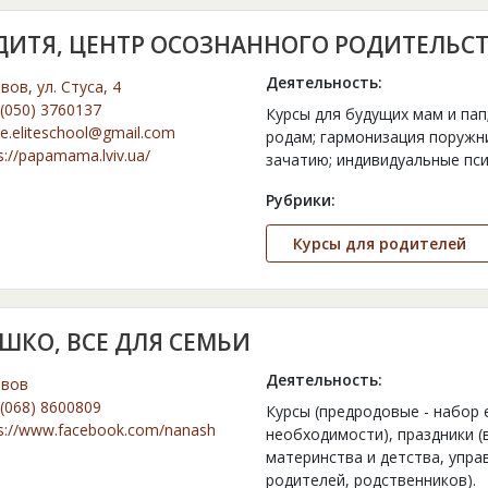
ДИТЯ, ЦЕНТР ОСОЗНАННОГО РОДИТЕЛЬС
Деятельность:
ьвов, ул. Стуса, 4
(050) 3760137
Курсы для будущих мам и па
ce.eliteschool@gmail.com
родам; гармонизация поружн
s://papamama.lviv.ua/
зачатию; индивидуальные пс
Рубрики:
Курсы для родителей
ШКО, ВСЕ ДЛЯ СЕМЬИ
Деятельность:
ьвов
(068) 8600809
Курсы (предродовые - набор е
s://www.facebook.com/nanashko/
необходимости), праздники (
материнства и детства, упра
родителей, родственников).