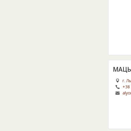
МАЦЬ
г. Л
+38 
aly