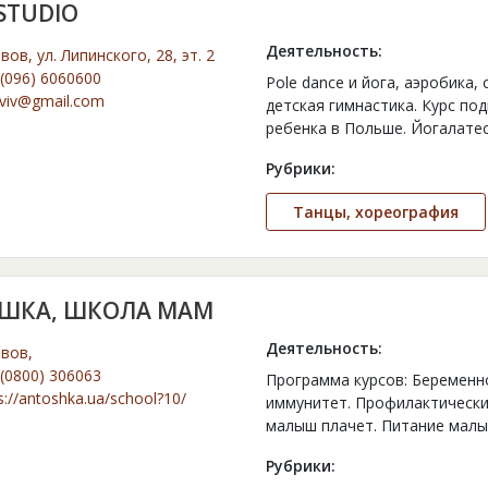
STUDIO
Деятельность:
ьвов, ул. Липинского, 28, эт. 2
(096) 6060600
Pole dance и йога, аэробика, 
.lviv@gmail.com
детская гимнастика. Курс по
ребенка в Польше. Йогалате
Рубрики:
Танцы, хореография
ШКА, ШКОЛА МАМ
Деятельность:
ьвов,
(0800) 306063
Программа курсов: Беременно
s://antoshka.ua/school?10/
иммунитет. Профилактически
малыш плачет. Питание мал
Рубрики: