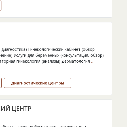
 диагностика) Гинекологический кабинет (обзор
ечение) Услуги для беременных (консультация, обзор)
аторная гинекология (анализы) Дерматология
...
Диагностические центры
КИЙ ЦЕНТР
боты: - лечение бесплодия; - акушерство и