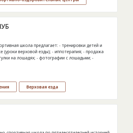
ЛУБ
портивная школа предлагает: - тренировки детей и
е (уроки верховой езды); - иппотерапия; - продажа
гулки на лошадях; - фотографии с лошадьми; -
ения
Верховая езда
нно-спортивная школа по пятидесятилетней историей.