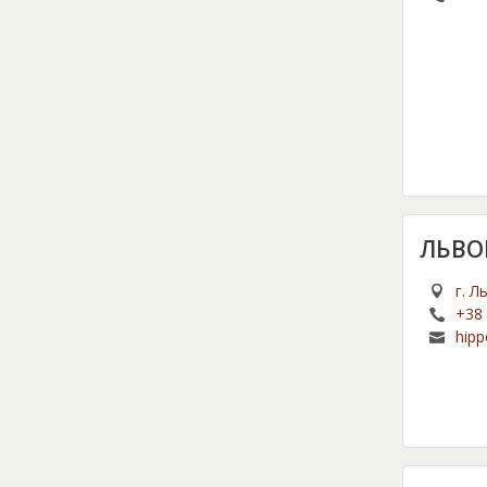
ЛЬВО
г. Л
+38 
hip