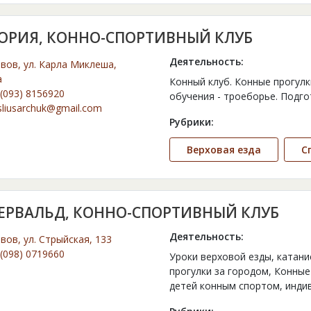
ОРИЯ, КОННО-СПОРТИВНЫЙ КЛУБ
Деятельность:
ьвов, ул. Карла Миклеша,
а
Конный клуб. Конные прогул
(093) 8156920
обучения - троеборье. Подг
sliusarchuk@gmail.com
Рубрики:
Верховая езда
С
ЕРВАЛЬД, КОННО-СПОРТИВНЫЙ КЛУБ
Деятельность:
ьвов, ул. Стрыйская, 133
(098) 0719660
Уроки верховой езды, катани
прогулки за городом, Конные
детей конным спортом, инди