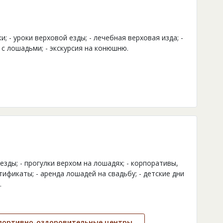
и; - уроки верховой езды; - лечебная верховая изда; -
 с лошадьми; - экскурсия на конюшню.
 езды; - прогулки верхом на лошадях; - корпоративы,
ификаты; - аренда лошадей на свадьбу; - детские дни
.
портивно-оздоровительные центры