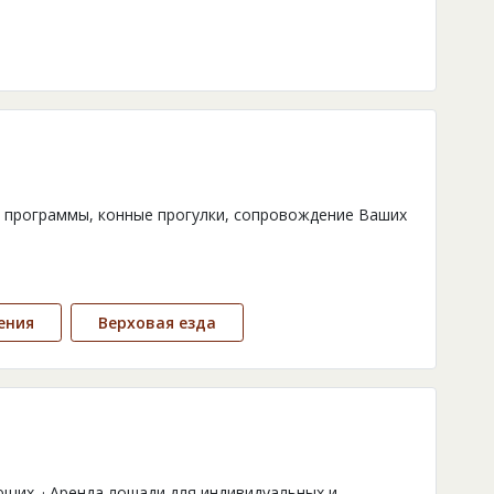
 программы, конные прогулки, сопровождение Ваших
ения
Верховая езда
щих. · Аренда лошади для индивидуальных и