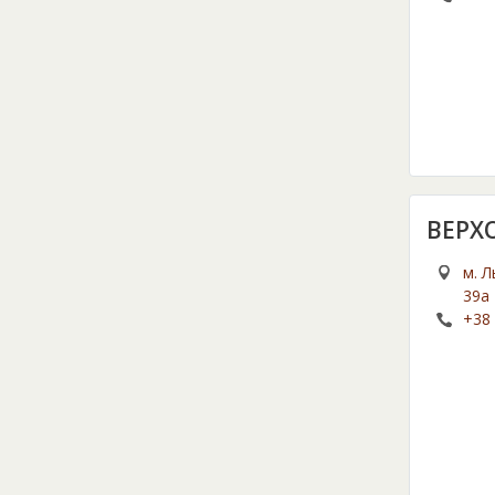
ВЕРХ
м. Л
39а
+38 