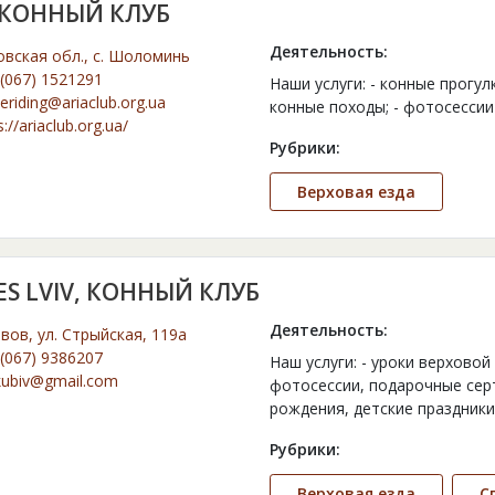
, КОННЫЙ КЛУБ
Деятельность:
овская обл., с. Шоломинь
(067) 1521291
Наши услуги: - конные прогулк
eriding@ariaclub.org.ua
конные походы; - фотосессии
s://ariaclub.org.ua/
Рубрики:
Верховая езда
S LVIV, КОННЫЙ КЛУБ
Деятельность:
ьвов, ул. Стрыйская, 119а
(067) 9386207
Наш услуги: - уроки верховой
kubiv@gmail.com
фотосессии, подарочные серт
рождения, детские праздники
Рубрики:
Верховая езда
С