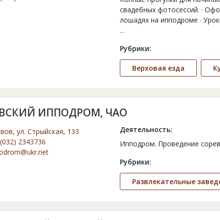
свадебных фотосессий. · Офо
лошадях на ипподроме · Урок
...
Рубрики:
Верховая езда
К
ВСКИЙ ИППОДРОМ, ЧАО
Деятельность:
ьвов, ул. Стрыйская, 133
(032) 2343736
Ипподром. Проведение сорев
podrom@ukr.net
Рубрики:
Развлекательные завед