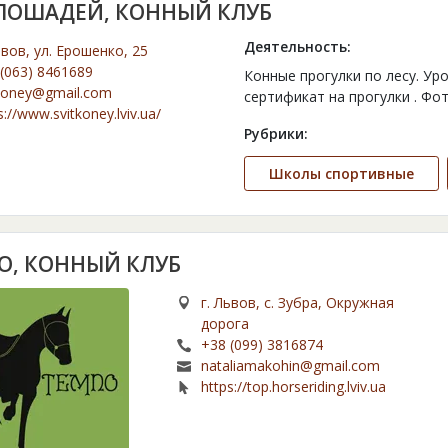
ЛОШАДЕЙ, КОННЫЙ КЛУБ
Деятельность:
ьвов, ул. Ерошенко, 25
(063) 8461689
Конные прогулки по лесу. Ур
tkoney@gmail.com
сертификат на прогулки . Фо
s://www.svitkoney.lviv.ua/
Рубрики:
Школы спортивные
О, КОННЫЙ КЛУБ
г. Львов, с. Зубра, Окружная
дорога
+38 (099) 3816874
nataliamakohin@gmail.com
https://top.horseriding.lviv.ua