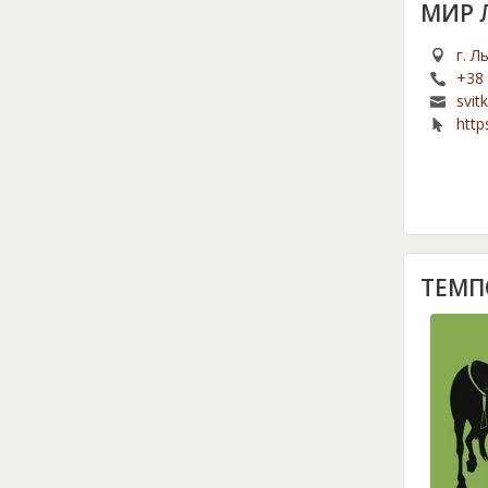
МИР 
г. Л
+38 
svi
http
ТЕМП