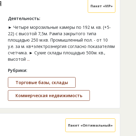
Я
Пакет «VIP»
Деятельность:
► Четыре морозильные камеры по 192 м. кв. (+5-
22) с высотой 7,5м. Рампа закрытого типа
площадью 250 м.кв. Промышленный пол. - от 10
у.е. за м. кв+электроэнергия согласно показателям
счетчика. ► Сухие склады площадью 500м. кв.,
высотой
...
Рубрики:
Торговые базы, склады
Коммерческая недвижимость
Пакет «Оптимальный»