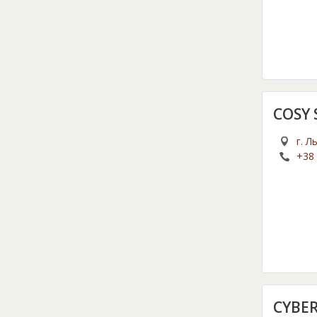
COSY
г. Л
+38 
CYBE