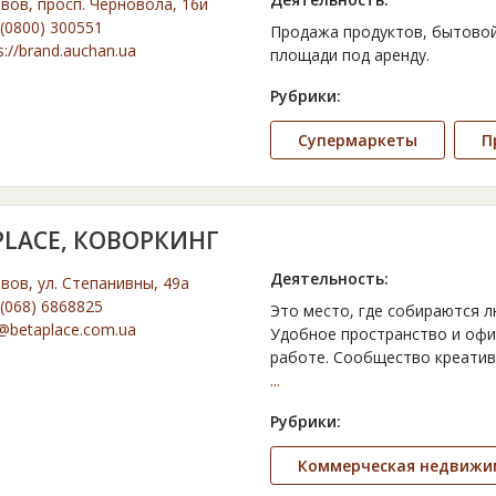
ьвов, просп. Черновола, 16и
(0800) 300551
Продажа продуктов, бытовой
s://brand.auchan.ua
площади под аренду.
Рубрики:
Супермаркеты
П
PLACE, КОВОРКИНГ
Деятельность:
ьвов, ул. Степанивны, 49а
(068) 6868825
Это место, где собираются 
@betaplace.com.ua
Удобное пространство и офи
работе. Сообщество креатив
...
Рубрики:
Коммерческая недвижи