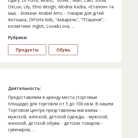
одягу: Di Forte, Alnest, ”Ілона”, Marc Cain, Sonia
DeLux, Lily, Etno design, Modna Kazka, «Еталон» та
інші; - білизни: Anabel Arto; - товарів для дітей:
Антошка, DiForte kids, ”Акварель”, ”Пташеня”; -
косметики: Inglot, Lova&Lova,
...
Рубрики:
Продукты
Обувь
Деятельность:
Предоставляем в аренду места (торговые
площади) для торговли от 5 до 100 кв.м. В нашем
Торговом центре представлены магазины: -
мужской, женской, детской одежды; - мужской,
женской, детской обуви; - детских товаров; -
сувениров,
...