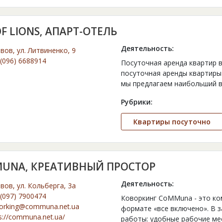
OF LIONS, АПАРТ-ОТЕЛЬ
Деятельность:
ьвов, ул. Литвиненко, 9
(096) 6688914
Посуточная аренда квартир 
посуточная аренды квартиры
мы предлагаем наибольший 
Рубрики:
Квартиры посуточно
UNA, КРЕАТИВНЫЙ ПРОСТОР
Деятельность:
ьвов, ул. Кольберга, 3а
(097) 7900474
Коворкинг CoMMuna - это ко
orking@communa.net.ua
формате «все включено». В 
s://communa.net.ua/
работы: удобные рабочие ме