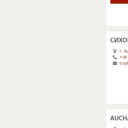
СИХО
г. Л
+38 
tcsy
AUCH