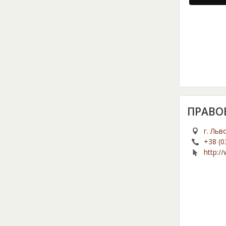
ПРАВО
г. Льв
+38 (0
http:/