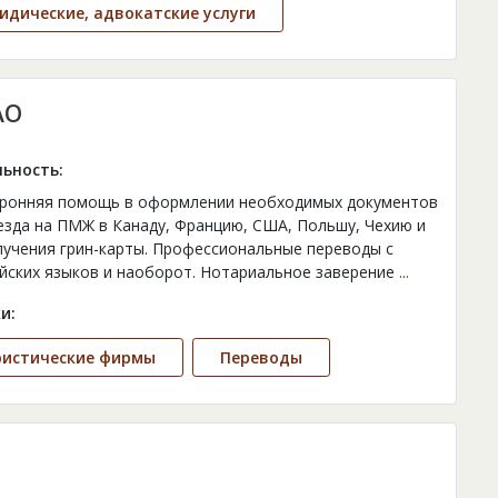
дические, адвокатские услуги
АО
ьность:
ронняя помощь в оформлении необходимых документов
езда на ПМЖ в Канаду, Францию, США, Польшу, Чехию и
лучения грин-карты. Профессиональные переводы с
йских языков и наоборот. Нотариальное заверение
...
и:
ристические фирмы
Переводы