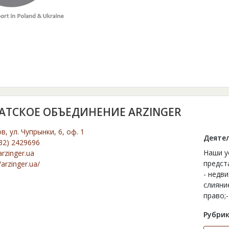
АТСКОЕ ОБЪЕДИНЕНИЕ ARZINGER
ов, ул. Чупрынки, 6, оф. 1
Деятел
32) 2429696
Наши у
rzinger.ua
предст
/arzinger.ua/
- недв
слияни
право;
Рубрик