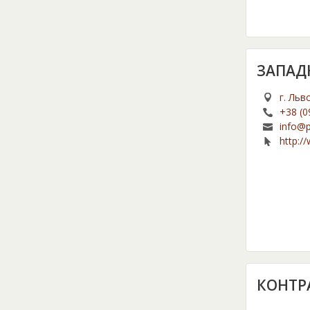
ЗАПАД
г. Льв
+38 (0
info@p
http://
КОНТР