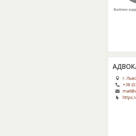
АДВОК
г. Льв
+38 (0
mail@a
https:/