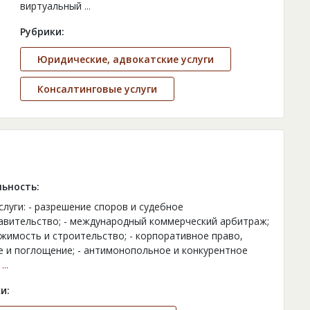
виртуальный
...
Рубрики:
Юридические, адвокатские услуги
Консалтинговые услуги
ьность:
слуги: - разрешение споров и судебное
авительство; - международный коммерческий арбитраж;
ижимость и строительство; - корпоративное право,
е и поглощение; - антимонопольное и конкурентное
-
...
и: