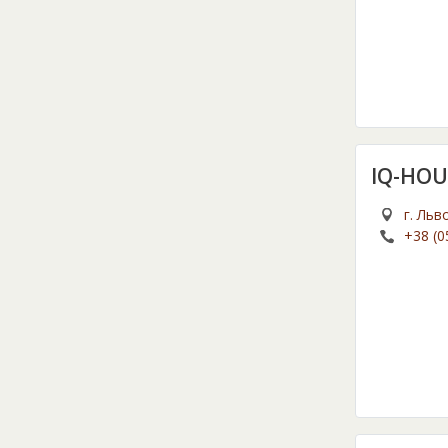
IQ-HOU
г. Льв
+38 (0