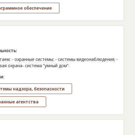
ограммное обеспечение
ьность:
гаем: - охранные системы; - системы видеонаблюдения; -
вая охрана- система ”умный дом”.
и:
темы надзора, безопасности
ранные агентства