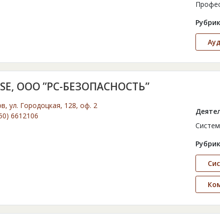
Профес
Рубрик
Ауд
SE, ООО ”РС-БЕЗОПАСНОСТЬ”
ов, ул. Городоцкая, 128, оф. 2
Деятел
50) 6612106
Систем
Рубрик
Сис
Ко