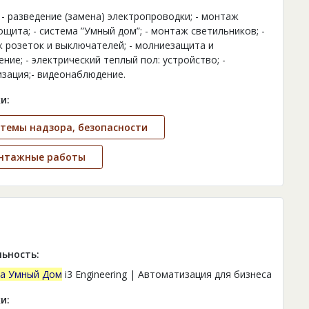
: - разведение (замена) электропроводки; - монтаж
ощита; - система ”Умный дом”; - монтаж светильников; -
 розеток и выключателей; - молниезащита и
ние; - электрический теплый пол: устройство; -
изация;- видеонаблюдение.
и:
темы надзора, безопасности
нтажные работы
ьность:
а Умный Дом
i3 Engineering | Автоматизация для бизнеса
и: