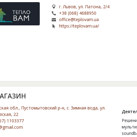
г. Львов, ул. Патона, 2/4
+38 (068) 4688950
office@teplovam.ua
https://teplovam.ua/
 МАГАЗИН
кая обл., Пустомытовский р-н, с. Зимная вода, ул.
Деятел
вская, 22
Решени
67) 1103377
мульти
iv@gmail.com
soundb