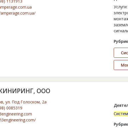
98) 1131913
Услуги
amperage.com.ua
электр
//amperage.com.ua/
монтаж
заземле
сигнал
Рубрик
Сис
Мо
ЖИНИРИНГ, ООО
ов, ул. Под Голоском, 2а
Деятел
98) 0085319
Систем
3engineering.com
//i3engineering.com/
Рубрик