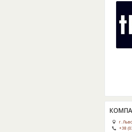
КОМПА
г. Льв
+38 (0