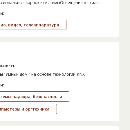
сиональные караоке-системыОсвещение в стиле
...
и:
ио, видео, телеаппаратура
ьность:
ы ”Умный дом ” на основе технологий KNX
и:
темы надзора, безопасности
мпьютеры и оргтехника