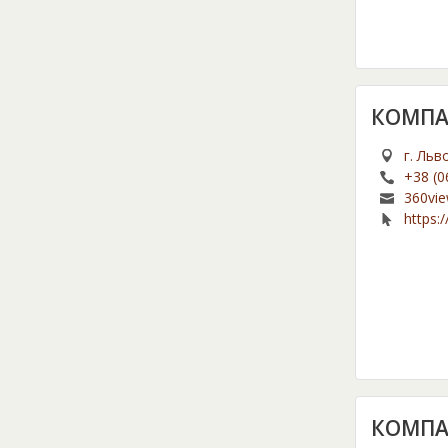
КОМПА
г. Льв
+38 (0
360vie
https:
КОМПА