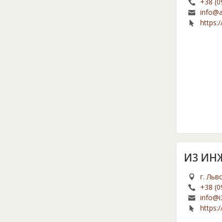
+38 (0
info@
https:
И3 ИН
г. Льв
+38 (0
info@i
https: