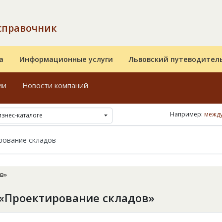
справочник
а
Информационные услуги
Львовский путеводител
ии
Новости компаний
Например:
между
изнес-каталоге
в»
«Проектирование складов»