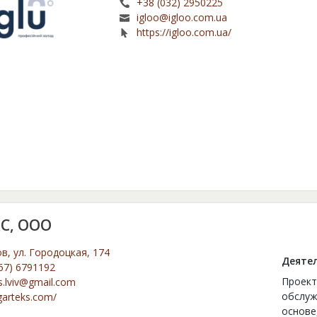
+38 (032) 2950225
igloo@igloo.com.ua
https://igloo.com.ua/
С, ООО
ов, ул. Городоцкая, 174
Деятел
67) 6791192
Проект
s.lviv@gmail.com
обслуж
/garteks.com/
основе