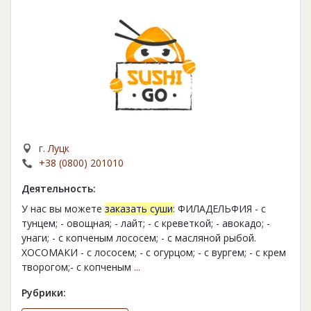
г. Луцк
+38 (0800) 201010
Деятельность:
У нас вы можете
заказать суши
: ФИЛАДЕЛЬФИЯ - с
тунцем; - овощная; - лайт; - с креветкой; - авокадо; -
унаги; - с копченым лососем; - с масляной рыбой.
ХОСОМАКИ - с лососем; - с огурцом; - с вургем; - с крем
творогом;- с копченым
...
Рубрики: