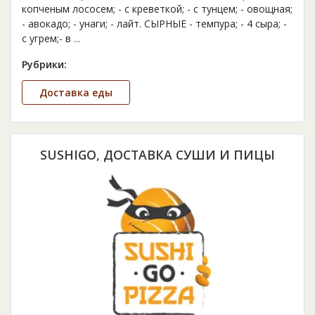
копченым лососем; - с креветкой; - с тунцем; - овощная;
- авокадо; - унаги; - лайт. СЫРНЫЕ - темпура; - 4 сыра; -
с угрем;- в
...
Рубрики:
Доставка еды
SUSHIGO, ДОСТАВКА СУШИ И ПИЦЫ