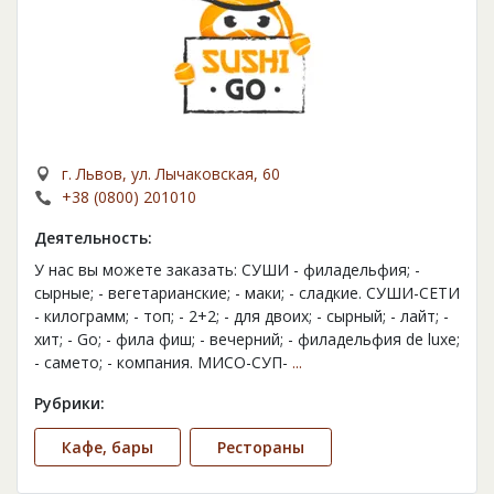
г. Львов, ул. Лычаковская, 60
+38 (0800) 201010
Деятельность:
У нас вы можете заказать: СУШИ - филадельфия; -
сырные; - вегетарианские; - маки; - сладкие. СУШИ-СЕТИ
- килограмм; - топ; - 2+2; - для двоих; - сырный; - лайт; -
хит; - Go; - фила фиш; - вечерний; - филадельфия de luxe;
- самето; - компания. МИСО-СУП-
...
Рубрики:
Кафе, бары
Рестораны