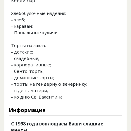
Кенди-бар
Хлебобулочные изделия:
- хлеб;
- караваи;
- Пасхальные куличи.
Торты на заказ:
- детские;
- свадебные;
- корпоративные;
- бенто-торты;
- домашние торты;
- торты на гендерную вечеринку;
- в день матери;
- ко дню Св. Валентина.
Информация
С 1998 года воплощаем Ваши сладкие
мечты.