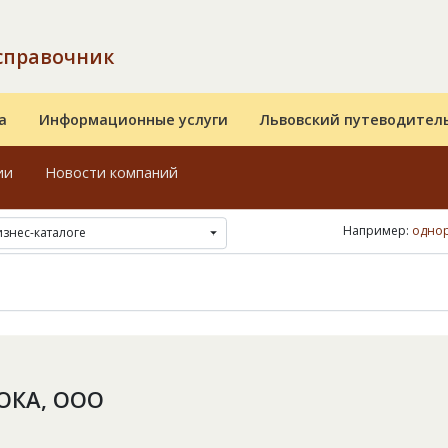
справочник
а
Информационные услуги
Львовский путеводител
ии
Новости компаний
Например:
однор
изнес-каталоге
ОКА, ООО