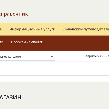
справочник
а
Информационные услуги
Львовский путеводител
ии
Новости компаний
Например:
гимна
изнес-каталоге
МАГАЗИН