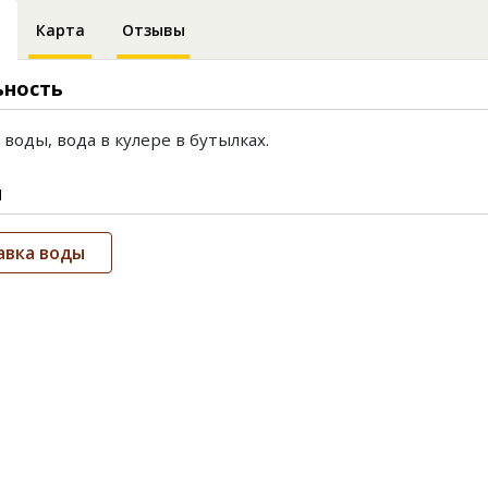
Карта
Отзывы
ьность
 воды, вода в кулере в бутылках.
и
авка воды