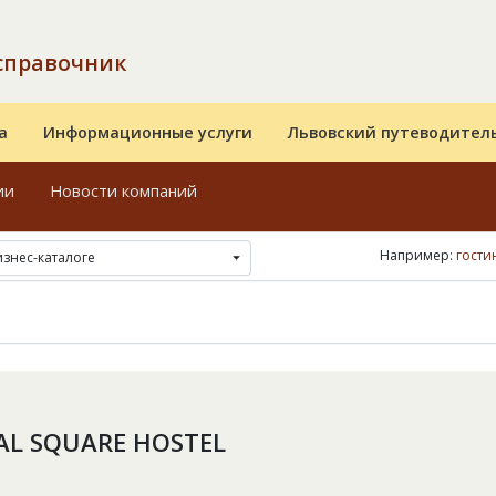
справочник
а
Информационные услуги
Львовский путеводител
ии
Новости компаний
Например:
гости
изнес-каталоге
AL SQUARE HOSTEL