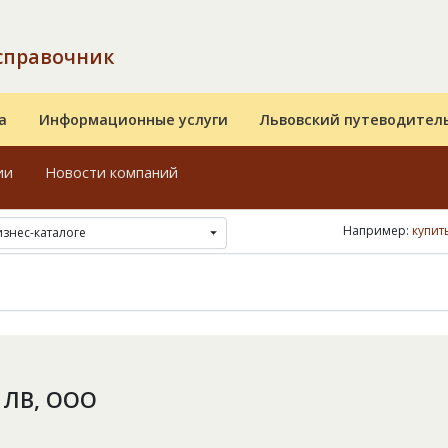
справочник
а
Информационные услуги
Львовский путеводител
ии
Новости компаний
Например:
купит
изнес-каталоге
 ЛВ, ООО