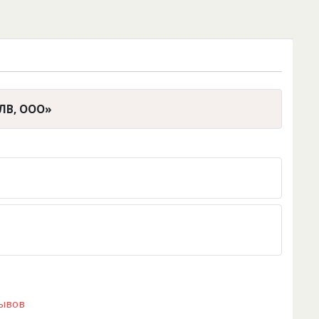
ЛВ, ООО»
зывов