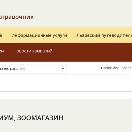
справочник
а
Информационные услуги
Львовский путеводител
ии
Новости компаний
Например:
onlin
изнес-каталоге
ИУМ, ЗООМАГАЗИН