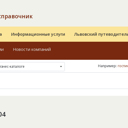
справочник
а
Информационные услуги
Львовский путеводител
ии
Новости компаний
Например:
гости
изнес-каталоге
04