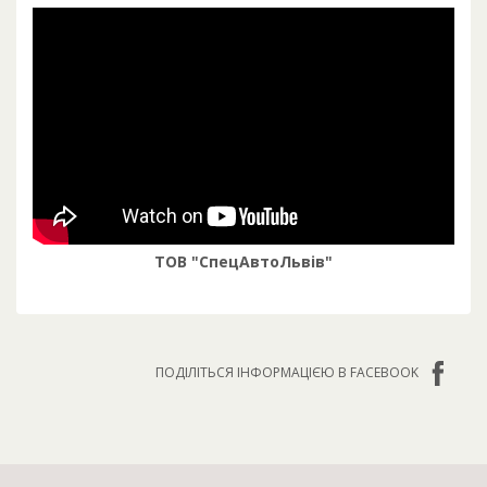
ТОВ "СпецАвтоЛьвів"
ПОДІЛІТЬСЯ ІНФОРМАЦІЄЮ В FACEBOOK