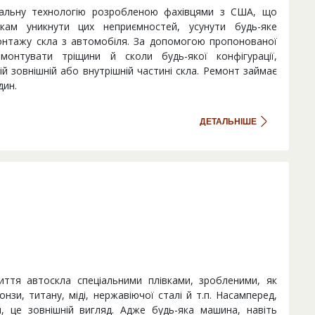
альну технологію розробленою фахівцями з США, що
кам уникнути цих неприємностей, усунути будь-яке
онтажу скла з автомобіля. За допомогою пропонованої
монтувати тріщини й cколи будь-якої конфігурації,
й зовнішній або внутрішній частині скла. Ремонт займає
дин.
ДЕТАЛЬНІШЕ
иття автоскла спеціальними плівками, зробленими, як
онзи, титану, міді, нержавіючої сталі й т.п. Насамперед,
, це зовнішній вигляд. Адже будь-яка машина, навіть