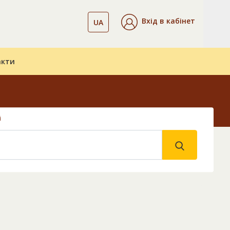
Вхід в кабінет
UA
акти
і