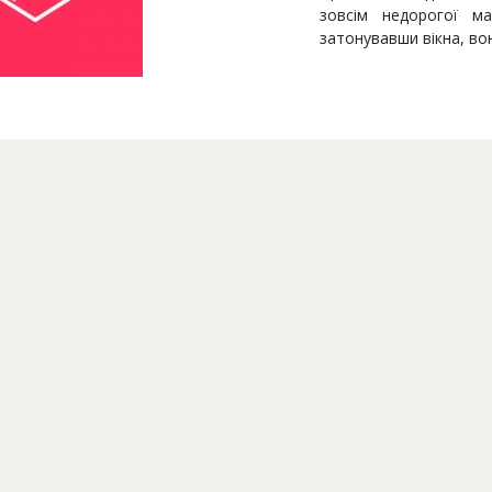
зовсім недорогої м
затонувавши вікна, во