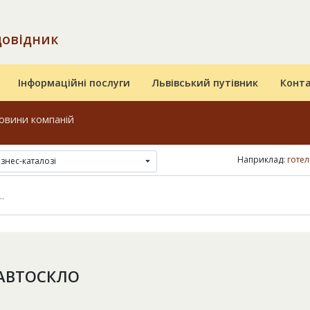
довідник
Інформаційні послуги
Львівський путівник
Конт
овини компаній
Наприклад:
готел
ізнес-каталозі
АВТОСКЛО