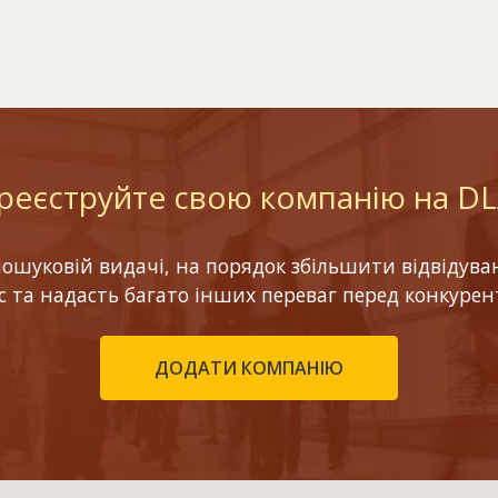
реєструйте свою компанію на D
шуковій видачі, на порядок збільшити відвідуваніс
ес та надасть багато інших переваг перед конкурен
ДОДАТИ КОМПАНІЮ