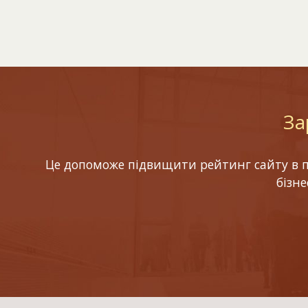
За
Це допоможе підвищити рейтинг сайту в по
бізн