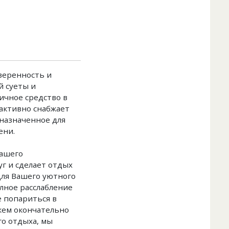
уверенность и
й суеты и
ичное средство в
 активно снабжает
назначенное для
ени.
Вашего
г и сделает отдых
Для Вашего уютного
лное расслабление
е попариться в
ажем окончательно
го отдыха, мы