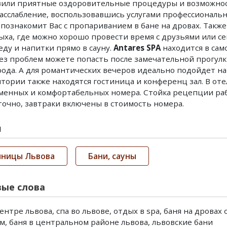
вили приятные оздоровительные процедуры и возможнос
асслабление, воспользовавшись услугами профессиональн
познакомит Вас с пропариванием в бане на дровах. Также
ыха, где можно хорошо провести время с друзьями или се
еду и напитки прямо в сауну.
Antares SPA
находится в сам
ез проблем можете попасть после замечательной прогул
рода. А для романтических вечеров идеально подойдет н
тории также находятся гостиница и конференц зал. В от
менных и комфортабельных номера. Стойка рецепции ра
точно, завтраки включены в стоимость номера.
и
иницы Львова
Бани, сауны
ые слова
ентре львова, спа во львове, отдых в spa, баня на дровах о
, баня в центральном районе львова, львовские бани