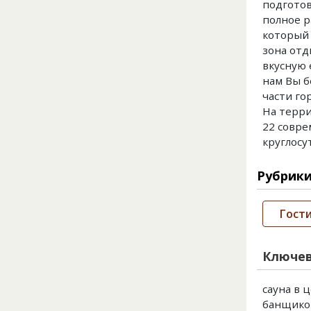
подгото
полное р
который 
зона отд
вкусную 
нам Вы б
части го
На терри
22 совре
круглосу
Рубрик
Гост
Ключев
сауна в ц
банщиком