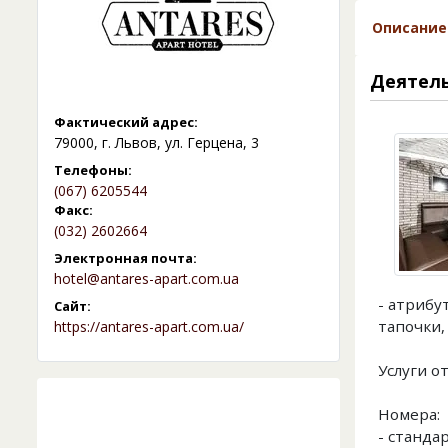
Описание
Деятел
Фактический адрес:
79000, г. Львов, ул. Герцена, 3
Телефоны:
(067) 6205544
Факс:
(032) 2602664
Электронная почта:
hotel@antares-apart.com.ua
- атрибу
Сайт:
тапочки,
https://antares-apart.com.ua/
Услуги о
Номера:
- станда