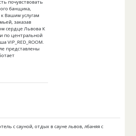
ть почувствовать
ого банщика,
 к Вашим услугам
мьей, заказав
ом сердце Львова К
ки по центральной
аша VIP_RED_ROOM.
еле представлены
ботает
тель с сауной, отдых в сауне львов, лбаняя с