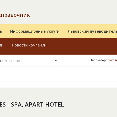
справочник
а
Информационные услуги
Львовский путеводител
ии
Новости компаний
Например:
гости
изнес-каталоге
S - SPA, APART HOTEL