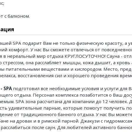
с;
т с балконом.
ация
ашей SPA подарит Вам не только физическую красоту, а 
ий комфорт. У нас Вы сможете отвлечься от повседневно
я в нереальный мир отдыха КРУГЛОСУТОЧНО! Сауна - отл
о стрессом, она расслабляет мышцы, кожа дышит, а кровь
ны питательными веществами и кислородом. Место, пред
релакса, восстановления сил и хорошего проведения врем
- SPA
подготовил все необходимые условия и услуги для 
щего отдыха. Персонал комплекса позаботится о Ваш досу
емым. SPA зона рассчитана для компании до 12 человек. 
сть удивительные парные, которые помогут получить по
дение от традиционного банного отдыха. У нас Вы может
бане на дровах и в римской парной. Джакузи с гидромасс
расслабиться после саун. Для любителей активного банно