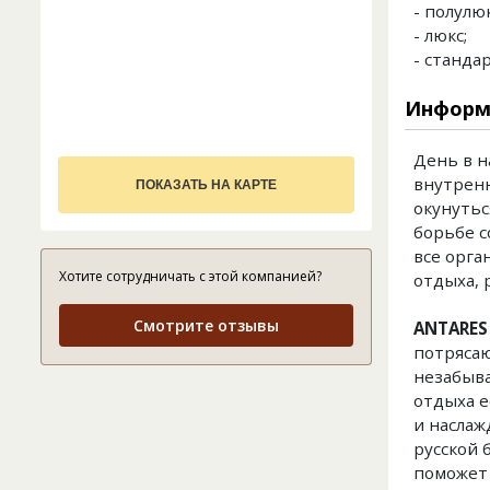
- полулюк
- люкс;
- стандар
Информ
День в н
внутренн
ПОКАЗАТЬ НА КАРТЕ
окунутьс
борьбе с
все орга
Хотите сотрудничать с этой компанией?
отдыха, 
Смотрите отзывы
ANTARES 
потрясаю
незабыва
отдыха е
и наслаж
русской 
поможет 