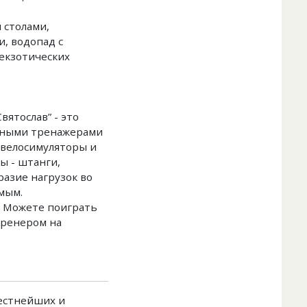
 столами,
, водопад с
екзотических
ятослав” - это
зными тренажерами
 велосимуляторы и
ы - штанги,
разие нагрузок во
мым.
! Можете поиграть
тренером на
вестнейших и