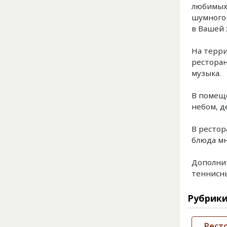
любимых 
шумного 
в Вашей 
На терри
ресторан
музыка.
В помеще
небом, д
В рестор
блюда мн
Дополнит
теннисны
Рубрик
Рест