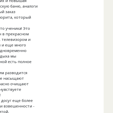
щих и повышая
сскую баню, аналоги
ый заказ
хлорита, который
сто ученика! Это
н в прекрасном
, телевизором и
м и еще много
 одновременно
тдыха мы
ной есть полное
ким разводится
ане насыщают
красно очищают
чувствуете
!
 досуг еще более
 и взвешенности -
итой,