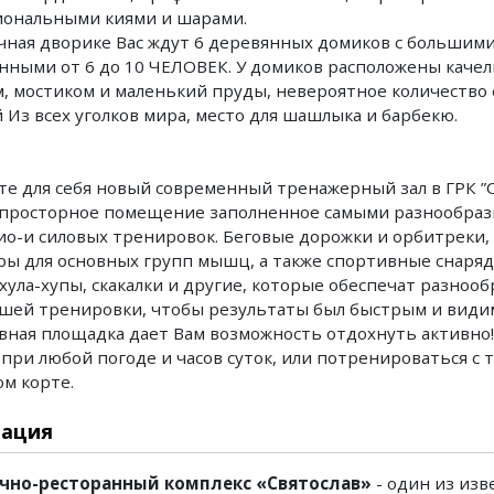
иональными киями и шарами.
очная дворике Вас ждут 6 деревянных домиков с большими
нными от 6 до 10 ЧЕЛОВЕК. У домиков расположены качели
, мостиком и маленький пруды, невероятное количество 
 Из всех уголков мира, место для шашлыка и барбекю.
те для себя новый современный тренажерный зал в ГРК ”Св
, просторное помещение заполненное самыми разнообра
ио-и силовых тренировок. Беговые дорожки и орбитреки,
ы для основных групп мышц, а также спортивные снаряд
 хула-хупы, скакалки и другие, которые обеспечат разнооб
шей тренировки, чтобы результаты был быстрым и види
вная площадка дает Вам возможность отдохнуть активно
 при любой погоде и часов суток, или потренироваться с 
м корте.
ация
чно-ресторанный комплекс «Святослав»
- один из из