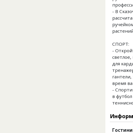
професс
- В Сказ
рассчита
ручейком
растений
СПОРТ:
- Открой
светлое
для кард
тренажер
гантели,
время ва
- Спорти
в футбол
теннисно
Информ
Гостини