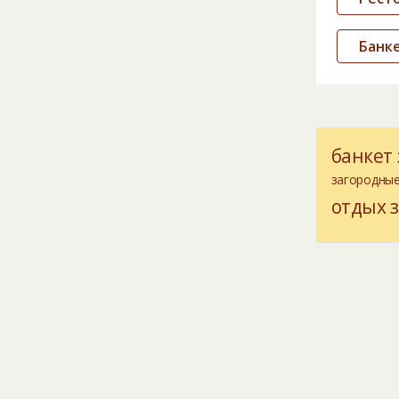
Банк
банкет 
загородные
отдых 