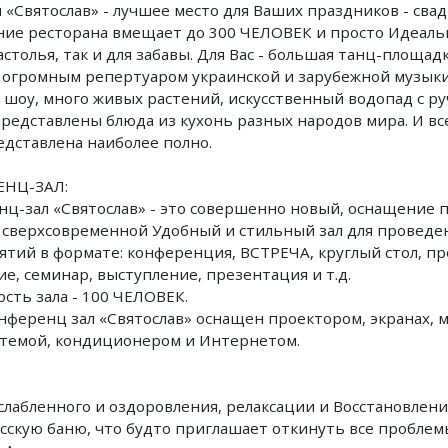
 «Святослав» - лучшее место для Ваших праздников - свад
ие ресторана вмещает до 300 ЧЕЛОВЕК и просто Идеаль
застолья, так и для забавы. Для Вас - большая танц-площад
 огромным репертуаром украинской и зарубежной музыки
 шоу, много живых растений, искусственный водопад с ру
редставлены блюда из кухонь разных народов мира. И вс
едставлена наиболее полно.
НЦ-ЗАЛ:
ц-зал «Святослав» - это совершенно новый, оснащение п
 сверхсовременной Удобный и стильный зал для проведе
тий в формате: конференция, ВСТРЕЧА, круглый стол, пр
е, семинар, выступление, презентация и т.д.
сть зала - 100 ЧЕЛОВЕК.
нференц зал «Святослав» оснащен проектором, экранах,
темой, кондиционером и Интернетом.
сслабленного и оздоровления, релаксации и Восстановлени
сскую баню, что будто приглашает откинуть все проблем