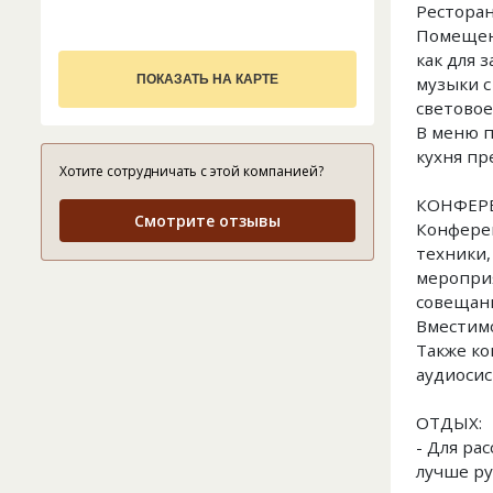
Ресторан
Помещен
как для 
ПОКАЗАТЬ НА КАРТЕ
музыки с
световое
В меню п
кухня пр
Хотите сотрудничать с этой компанией?
КОНФЕРЕ
Смотрите отзывы
Конферен
техники,
мероприя
совещани
Вместимо
Также ко
аудиосис
ОТДЫХ:
- Для ра
лучше ру