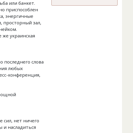
ьба или банкет.
но приспособлен
ка, энергичные
, просторный зал,
чейком.
е же украинская
о последнего слова
ния любых
есс-конференция,
 мощной
е сил, нет ничего
ы и насладиться