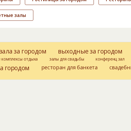
етные залы
зала за городом
выходные за городом
 комплексы отдыха
залы для свадьбы
конференц зал
за городом
ресторан для банкета
свадебн