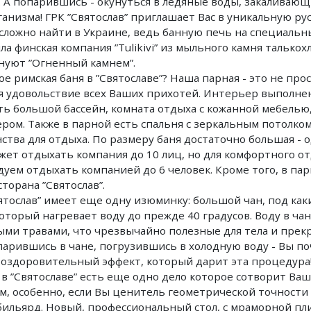
 А попарившись - окунуться в ледяные воды, закаливаю
ганизма! ГРК ”Святослав” приглашает Вас в уникальную ру
сложно найти в Украине, ведь банную печь на специальн
ла финская компания ”Tulikivi” из мыльного камня талько
нуют ”Огненный камнем”.
кое римская баня в ”Святославе”? Наша парная - это не про
я удовольствие всех Ваших прихотей. Интерьер выполне
сть большой бассейн, комната отдыха с кожанной мебелью
ром. Также в парной есть спальня с зеркальным потолко
ства для отдыха. По размеру баня достаточно большая -
жет отдыхать компания до 10 лиц, но для комфортного о
уем отдыхать компанией до 6 человек. Кроме того, в пар
торана ”Святослав”.
вятослав” имеет еще одну изюминку: большой чан, под ка
который нагревает воду до прежде 40 градусов. Воду в ч
ми травами, что чрезвычайно полезные для тела и пре
парившись в чане, погрузившись в холодную воду - Вы по
оздоровительный эффект, который дарит эта процедура
 в ”Святославе” есть еще одно дело которое сотворит Ваш
, особенно, если Вы ценитель геометрической точности
бильярд. Новый, профессиональный стол, с мраморной пл