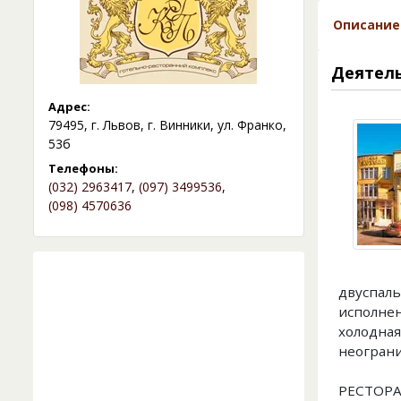
Описание
Деятел
Адрес:
79495, г. Львов, г. Винники, ул. Франко,
53б
Телефоны:
(032) 2963417
,
(097) 3499536
,
(098) 4570636
двуспаль
исполнен
холодная
неограни
РЕСТОРА