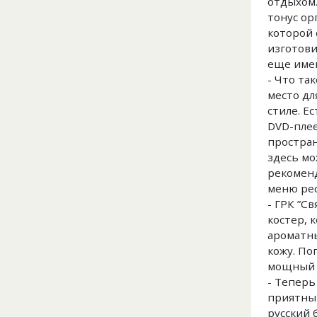
отдыхом.
тонус ор
которой 
изготови
еще име
- Что та
место дл
стиле. Е
DVD-плее
простран
здесь мо
рекоменд
меню рес
- ГРК ”С
костер, 
ароматны
кожу. По
мощный 
- Теперь
приятным
русский 