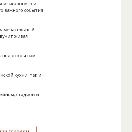
я изысканного и
го важного события
замечательный
звучит живая
к под открытым
ской кухни, так и
сейном, стадион и
 за городом