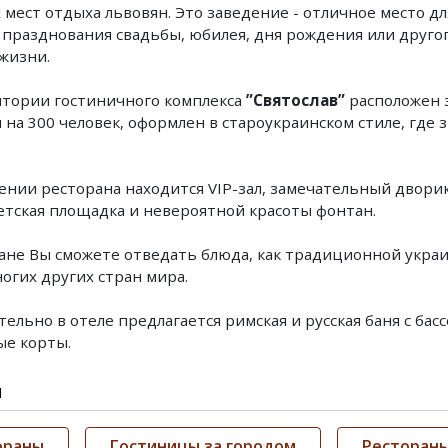
мест отдыха львовян. Это заведение - отличное место дл
празднования свадьбы, юбилея, дня рождения или друго
жизни.
тории гостиничного комплекса
”Святослав”
расположен 
 на 300 человек, оформлен в староукраинском стиле, где 
нии ресторана находится VIP-зал, замечательный двори
етская площадка и невероятной красоты фонтан.
ане Вы сможете отведать блюда, как традиционной украин
огих других стран мира.
ельно в отеле предлагается римская и русская баня с бас
е корты.
и
ораны
Гостиницы за городом
Рестораны