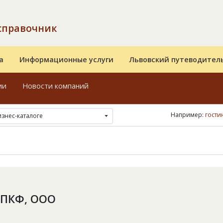
справочник
а
Информационные услуги
Львовский путеводител
ии
Новости компаний
Например:
гости
изнес-каталоге
 ПКФ, ООО