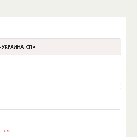
-УКРАИНА, СП»
зывов