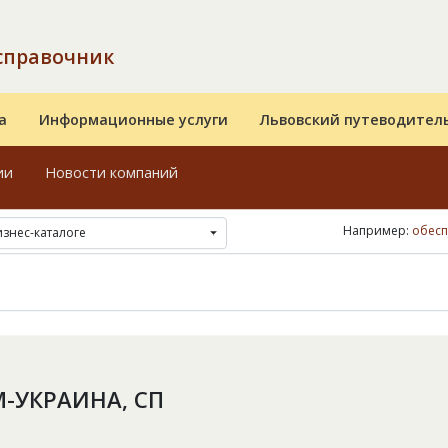
справочник
а
Информационные услуги
Львовский путеводител
ии
Новости компаний
Например:
обесп
изнес-каталоге
-УКРАИНА, СП