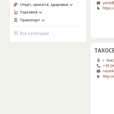
yurax@
Спорт, красота, здоровье
https:/
Торговля
Транспорт
Все категории
ТАХОС
г. Льв
+38 (0
nazar
http:/