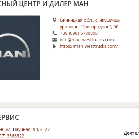
СНЫЙ ЦЕНТР И ДИЛЕР МАН
Винницкая обл., с. Якушинцы,
урочище ”Пригородное”, 50
+38 (096) 5780000
info@man-westtrucks.com
https://man-westtrucks.com/
ЕРВИС
ов, ул. Научная, 94, к. 27
Деятел
97) 3566822