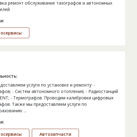
вка ремонт обслуживание тахографов и автономных
елей
и:
тосервисы
ьность:
доставляем услуги по установке и ремонту: -
афов; - Систем автономного отопления; - Радиостанций
ENT; - Термографов. Проводим калибровки цифровых
афов. Также мы предоставляем услуги по
трахованию
...
и:
тосервисы
Автозапчасти