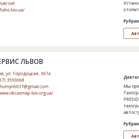
Устано
ukr.net
отопит
/taho.lviv.ua/
Рубрик
Ав
ЕРВИС ЛЬВОВ
ов, ул. Городоцкая, 367а
Деятел
67) 3550068
Мы пре
khomyn0037@gmail.com
Тахогр
/www.nkcasmap-lviv.org.ua/
PRESID
тахогр
автос
Рубрик
Ав