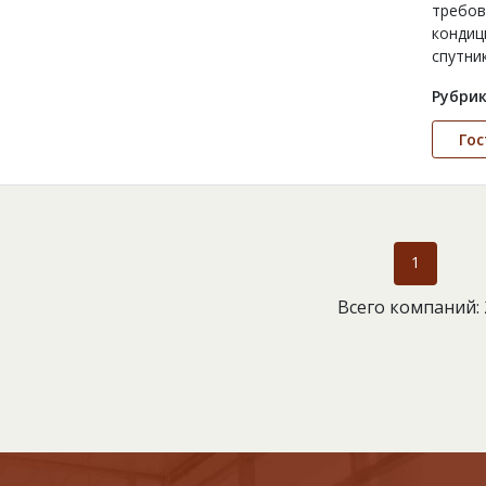
требов
кондиц
спутни
Рубрик
Го
1
Всего компаний: 