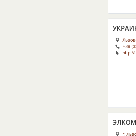
УКРАИ
Львовс
+38 (0
http:/
ЭЛКОМ
г. Льв