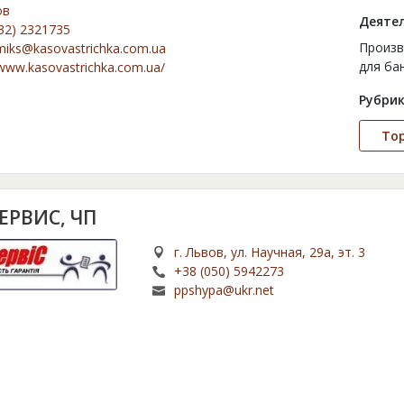
ов
Деятел
32) 2321735
Произв
miks@kasovastrichka.com.ua
для ба
/www.kasovastrichka.com.ua/
Рубрик
То
ЕРВИС, ЧП
г. Львов, ул. Научная, 29а, эт. 3
+38 (050) 5942273
ppshypa@ukr.net