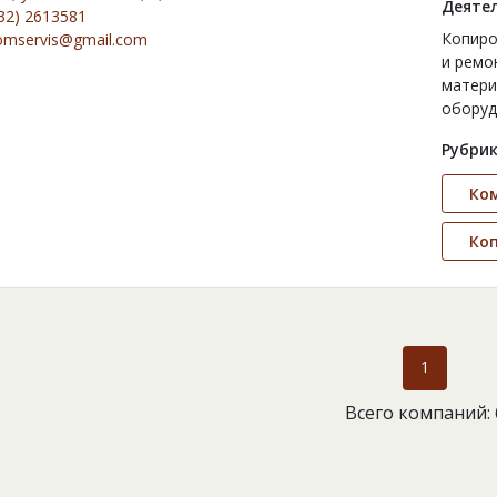
Деятел
32) 2613581
Копиро
komservis@gmail.com
и ремо
матери
оборуд
Рубрик
Ко
Коп
1
Всего компаний: 