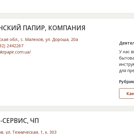
НСКИЙ ПАПИР, КОМПАНИЯ
кая обл., с. Малехов, ул. Дороша, 20а
Деятел
32) 2442267
У нас в
/ukrpapir.com.ua/
бытова
инстру
для пр
Рубрик
Ка
-СЕРВИС, ЧП
ов, ул. Техническая, 1, к. 303