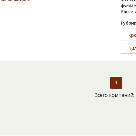
фундам
блоки 
Рубрик
Кр
Пи
1
Всего компаний: 