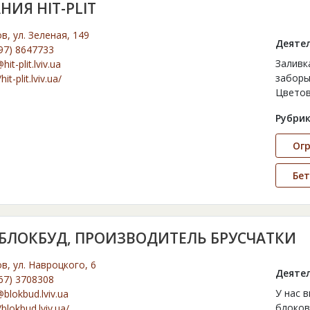
ИЯ HIT-PLIT
ов, ул. Зеленая, 149
Деятел
97) 8647733
Заливк
hit-plit.lviv.ua
заборы
hit-plit.lviv.ua/
Цветов
Рубрик
Ог
Бет
БЛОКБУД, ПРОИЗВОДИТЕЛЬ БРУСЧАТКИ
ов, ул. Навроцкого, 6
Деятел
67) 3708308
У нас 
@blokbud.lviv.ua
блоков
/blokbud.lviv.ua/