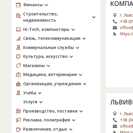
КОМПАН
Финансы
Строительство,
г. Льв
недвижимость
+38 (0
office@
Hi-Tech, компьютеры
https://
Связь, телекоммуникации
Коммунальные службы
Культура, искусство
Магазины
Медицина, ветеринария
Организации, учреждения
Учёба
ЛЬВИВ
Услуги
Производство, поставки
г. Льв
+38 (0
Реклама, полиграфия
office
Развлечения, отдых
https:/