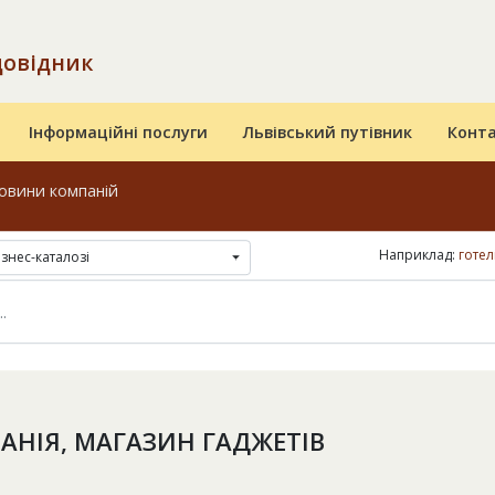
довідник
Інформаційні послуги
Львівський путівник
Конт
овини компаній
Наприклад:
готел
ізнес-каталозі
АНІЯ, МАГАЗИН ГАДЖЕТІВ