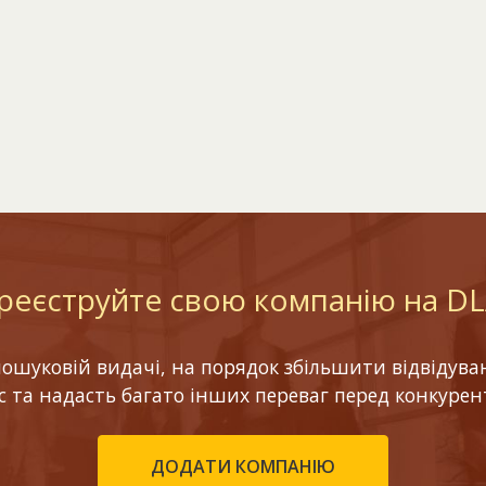
реєструйте свою компанію на D
шуковій видачі, на порядок збільшити відвідуваніс
ес та надасть багато інших переваг перед конкурен
ДОДАТИ КОМПАНІЮ