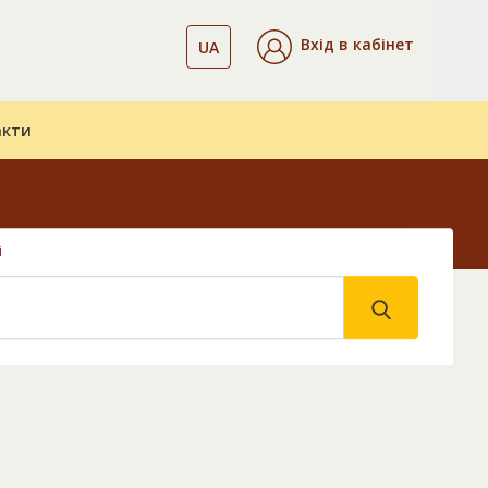
Вхід в кабінет
UA
акти
і