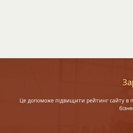
За
Це допоможе підвищити рейтинг сайту в по
бізн