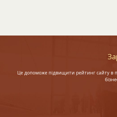
За
Це допоможе підвищити рейтинг сайту в по
бізн