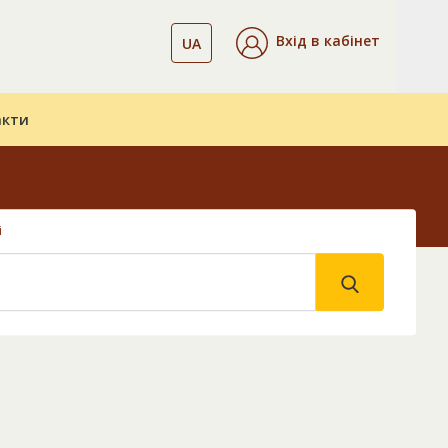
Вхід в кабінет
UA
акти
і