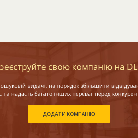
реєструйте свою компанію на D
шуковій видачі, на порядок збільшити відвідуваніс
ес та надасть багато інших переваг перед конкурен
ДОДАТИ КОМПАНІЮ