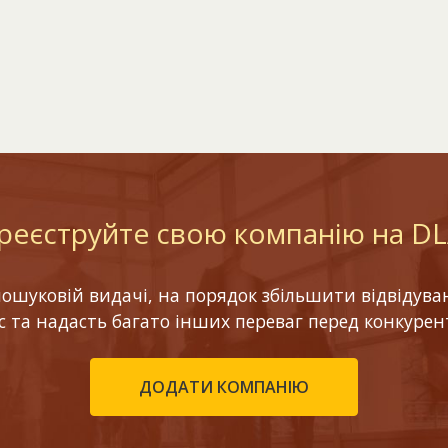
реєструйте свою компанію на D
шуковій видачі, на порядок збільшити відвідуваніс
ес та надасть багато інших переваг перед конкурен
ДОДАТИ КОМПАНІЮ