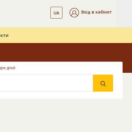
Вхід в кабінет
UA
акти
для дітей