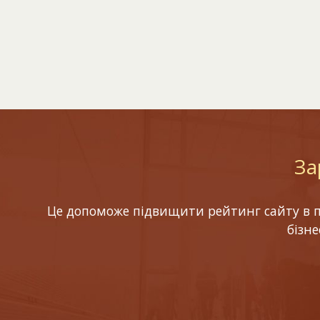
За
Це допоможе підвищити рейтинг сайту в по
бізн