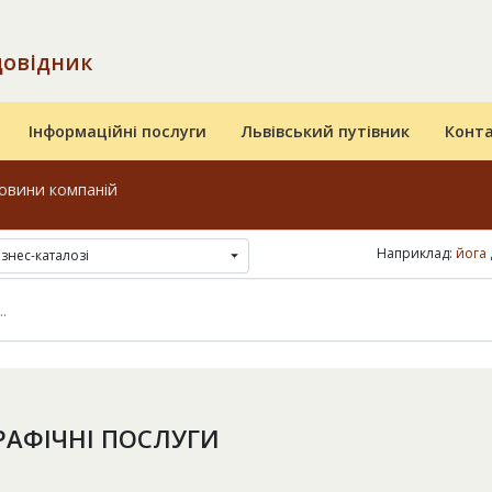
довідник
Інформаційні послуги
Львівський путівник
Конт
овини компаній
Наприклад:
йога 
ізнес-каталозі
РАФІЧНІ ПОСЛУГИ