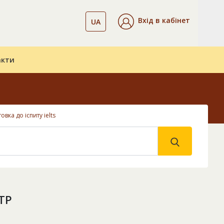
Вхід в кабінет
UA
акти
товка до іспиту ielts
ТР