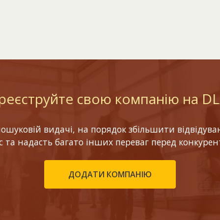
реєструйте свою компанію на D
шуковій видачі, на порядок збільшити відвідуваніс
ес та надасть багато інших переваг перед конкурен
ДОДАТИ КОМПАНІЮ