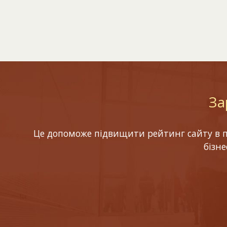
За
Це допоможе підвищити рейтинг сайту в по
бізн