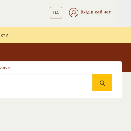
Вхід в кабінет
UA
акти
 оптом