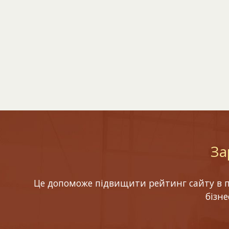
За
Це допоможе підвищити рейтинг сайту в по
бізн