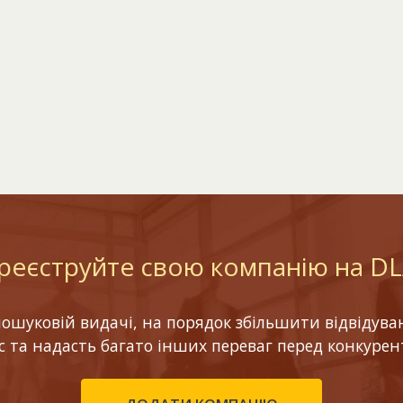
реєструйте свою компанію на D
шуковій видачі, на порядок збільшити відвідуваніс
ес та надасть багато інших переваг перед конкурен