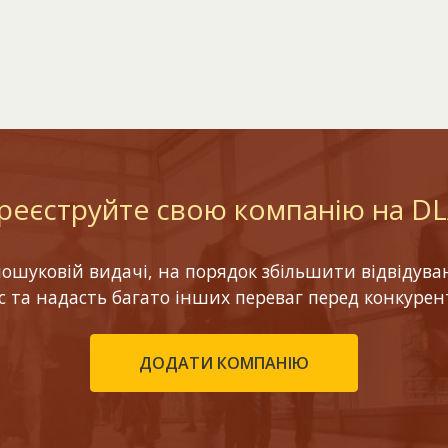
реєструйте свою компанію на D
шуковій видачі, на порядок збільшити відвідуваніс
ес та надасть багато інших переваг перед конкурен
ДОДАТИ КОМПАНІЮ