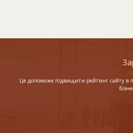
За
Це допоможе підвищити рейтинг сайту в по
бізн