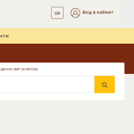
Вхід в кабінет
UA
акти
дення свят за містом