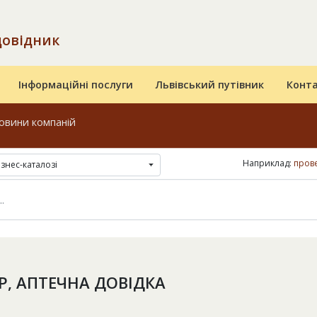
довідник
Інформаційні послуги
Львівський путівник
Конт
овини компаній
Наприклад:
прове
ізнес-каталозі
Р, АПТЕЧНА ДОВІДКА