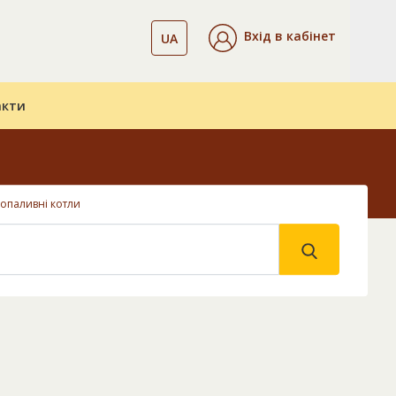
Вхід в кабінет
UA
акти
опаливні котли