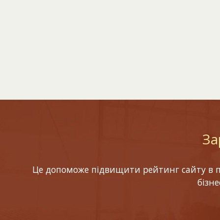
За
Це допоможе підвищити рейтинг сайту в по
бізн