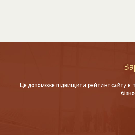
За
Це допоможе підвищити рейтинг сайту в по
бізн