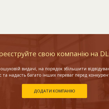
реєструйте свою компанію на D
шуковій видачі, на порядок збільшити відвідуваніс
ес та надасть багато інших переваг перед конкурен
ДОДАТИ КОМПАНІЮ