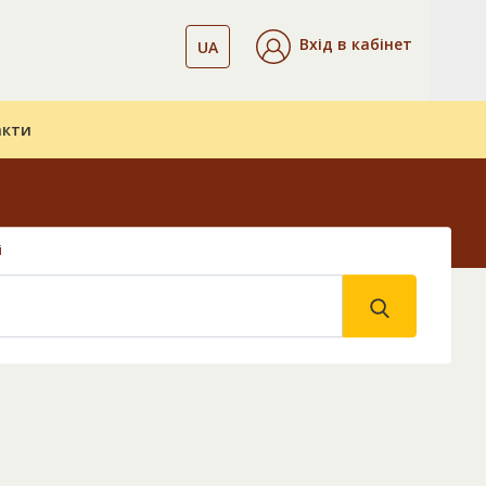
Вхід в кабінет
UA
акти
і