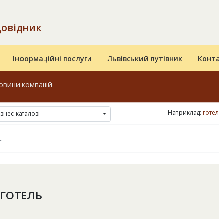
довідник
Інформаційні послуги
Львівський путівник
Конт
овини компаній
Наприклад:
готел
ізнес-каталозі
 ГОТЕЛЬ