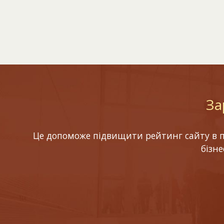
За
Це допоможе підвищити рейтинг сайту в по
бізн