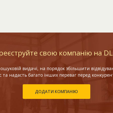
реєструйте свою компанію на D
шуковій видачі, на порядок збільшити відвідуваніс
ес та надасть багато інших переваг перед конкурен
ДОДАТИ КОМПАНІЮ