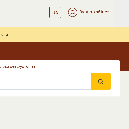
Вхід в кабінет
UA
акти
стика для схуднення