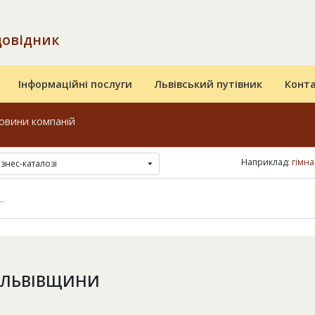
довідник
Інформаційні послуги
Львівський путівник
Конт
овини компаній
Наприклад:
гімна
ізнес-каталозі
 ЛЬВІВЩИНИ