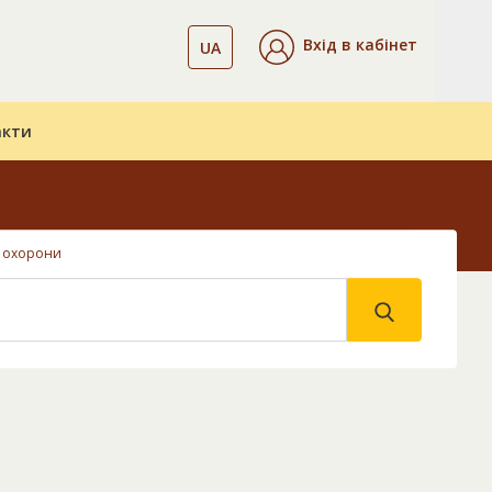
Вхід в кабінет
UA
акти
т охорони