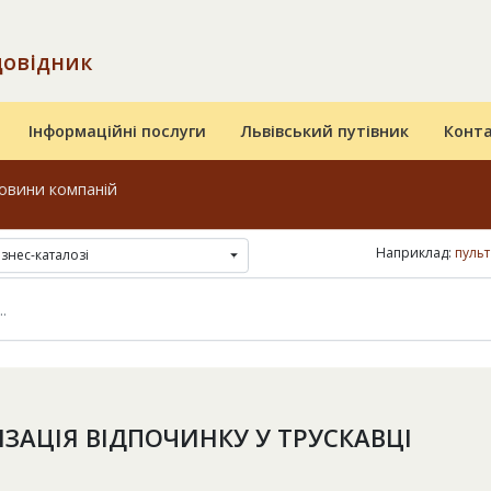
довідник
Інформаційні послуги
Львівський путівник
Конт
овини компаній
Наприклад:
пуль
ізнес-каталозі
ІЗАЦІЯ ВІДПОЧИНКУ У ТРУСКАВЦІ