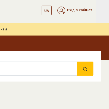
Вхід в кабінет
UA
акти
і