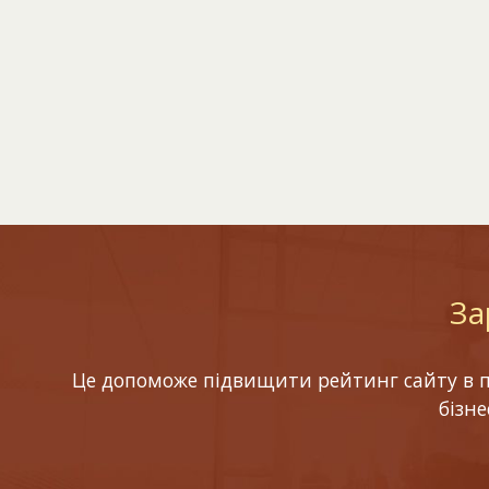
За
Це допоможе підвищити рейтинг сайту в по
бізн