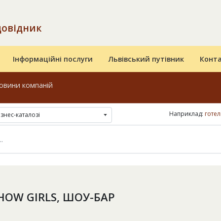
довідник
Інформаційні послуги
Львівський путівник
Конт
овини компаній
Наприклад:
готел
ізнес-каталозі
HOW GIRLS, ШОУ-БАР