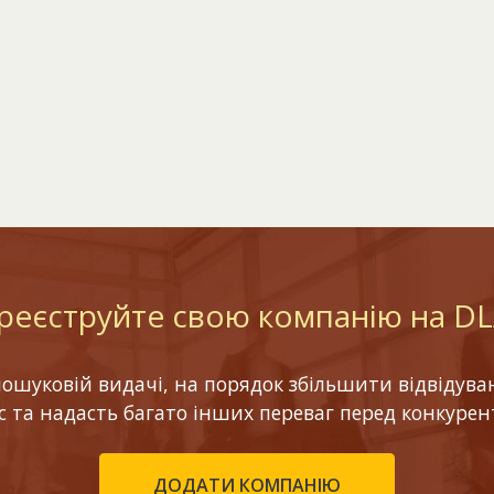
реєструйте свою компанію на D
шуковій видачі, на порядок збільшити відвідуваніс
ес та надасть багато інших переваг перед конкурен
ДОДАТИ КОМПАНІЮ