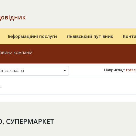
довідник
Інформаційні послуги
Львівський путівник
Конт
овини компаній
Наприклад:
готел
ізнес-каталозі
О, СУПЕРМАРКЕТ