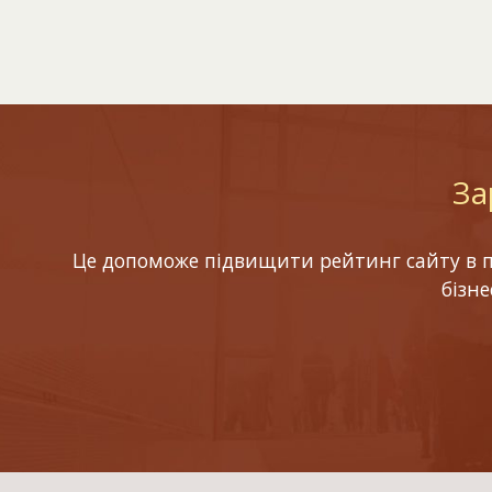
За
Це допоможе підвищити рейтинг сайту в по
бізн