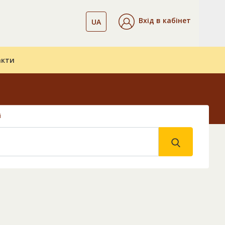
Вхід в кабінет
UA
акти
і