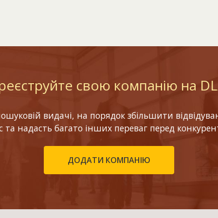
реєструйте свою компанію на D
шуковій видачі, на порядок збільшити відвідуваніс
ес та надасть багато інших переваг перед конкурен
ДОДАТИ КОМПАНІЮ