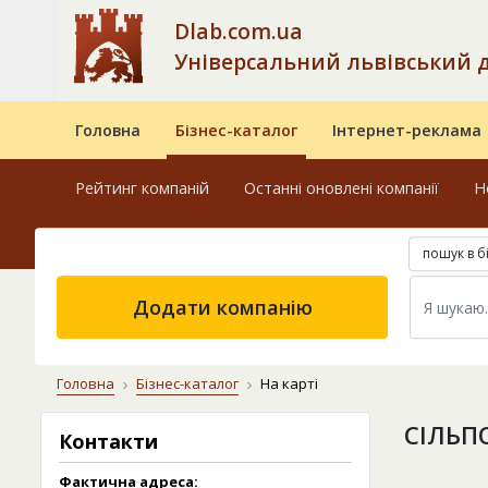
Dlab.com.ua
Універсальний львівський 
Головна
Бізнес-каталог
Інтернет-реклама
Рейтинг компаній
Останні оновлені компанії
Н
пошук в б
Додати компанію
Головна
Бізнес-каталог
На карті
СІЛЬП
Контакти
Фактична адреса: