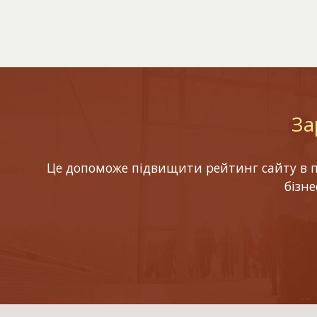
За
Це допоможе підвищити рейтинг сайту в по
бізн