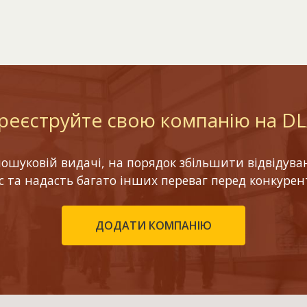
реєструйте свою компанію на D
шуковій видачі, на порядок збільшити відвідуваніс
ес та надасть багато інших переваг перед конкурен
ДОДАТИ КОМПАНІЮ