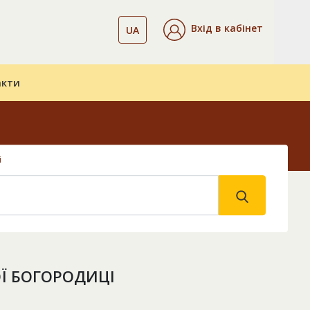
Вхід в кабінет
UA
акти
і
Ї БОГОРОДИЦІ