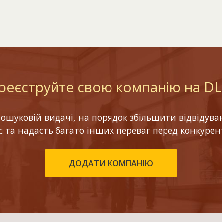
реєструйте свою компанію на D
шуковій видачі, на порядок збільшити відвідуваніс
ес та надасть багато інших переваг перед конкурен
ДОДАТИ КОМПАНІЮ