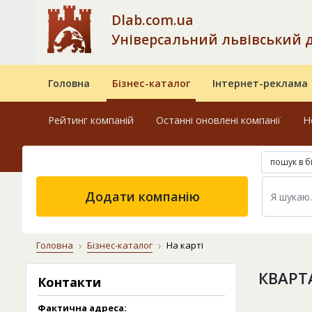
Dlab.com.ua
Універсальний львівський 
Головна
Бізнес-каталог
Інтернет-реклама
Рейтинг компаній
Останні оновлені компанії
Н
пошук в б
Додати компанію
Головна
Бізнес-каталог
На карті
КВАРТ
Контакти
Фактична адреса: