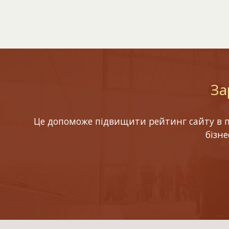
За
Це допоможе підвищити рейтинг сайту в по
бізн