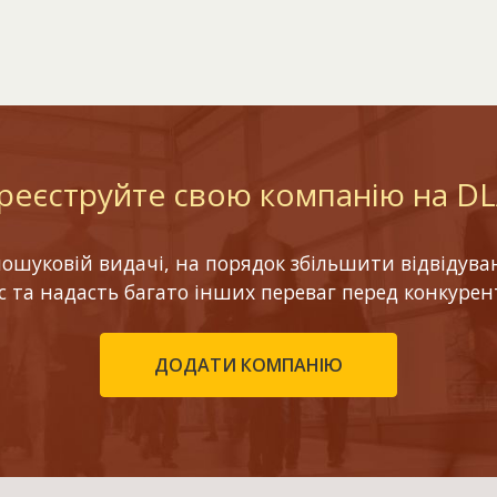
реєструйте свою компанію на D
шуковій видачі, на порядок збільшити відвідуваніс
ес та надасть багато інших переваг перед конкурен
ДОДАТИ КОМПАНІЮ