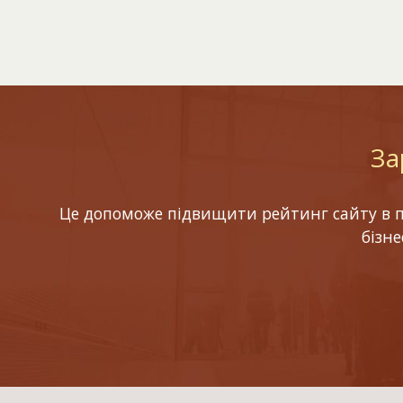
За
Це допоможе підвищити рейтинг сайту в по
бізн