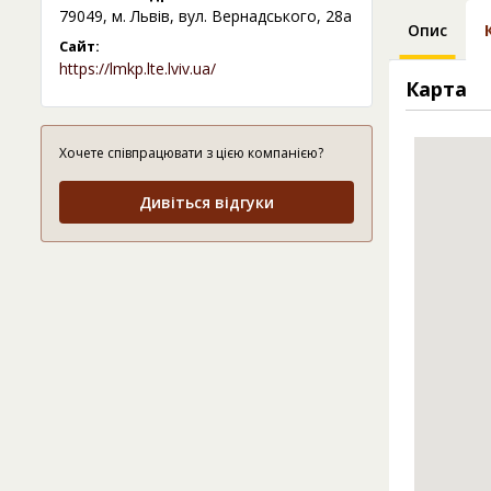
79049, м. Львів, вул. Вернадського, 28а
Опис
Сайт:
https://lmkp.lte.lviv.ua/
Карта
Хочете співпрацювати з цією компанією?
Дивіться відгуки