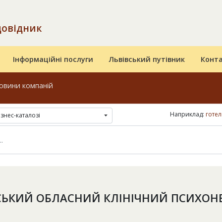
довідник
Інформаційні послуги
Львівський путівник
Конт
овини компаній
Наприклад:
готел
ізнес-каталозі
СЬКИЙ ОБЛАСНИЙ КЛІНІЧНИЙ ПСИХОН