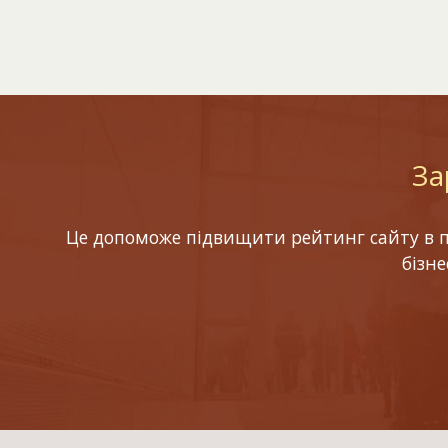
За
Це допоможе підвищити рейтинг сайту в по
бізн