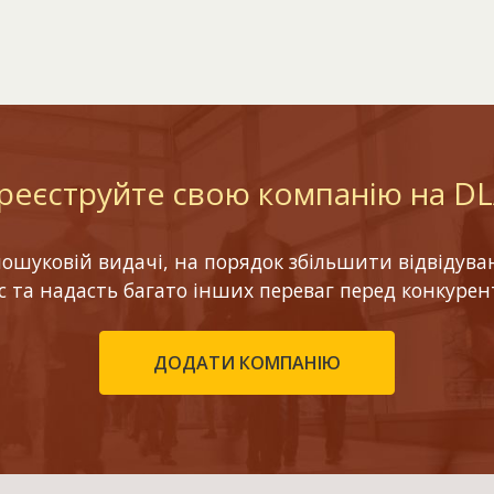
реєструйте свою компанію на D
шуковій видачі, на порядок збільшити відвідуваніс
ес та надасть багато інших переваг перед конкурен
ДОДАТИ КОМПАНІЮ