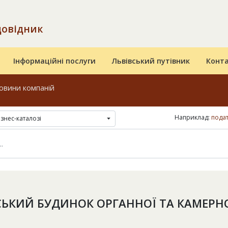
довідник
Інформаційні послуги
Львівський путівник
Конт
овини компаній
Наприклад:
подат
ізнес-каталозі
СЬКИЙ БУДИНОК ОРГАННОЇ ТА КАМЕРН