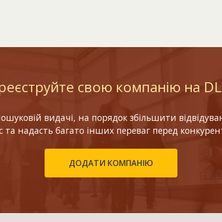
реєструйте свою компанію на D
шуковій видачі, на порядок збільшити відвідуваніс
ес та надасть багато інших переваг перед конкурен
ДОДАТИ КОМПАНІЮ