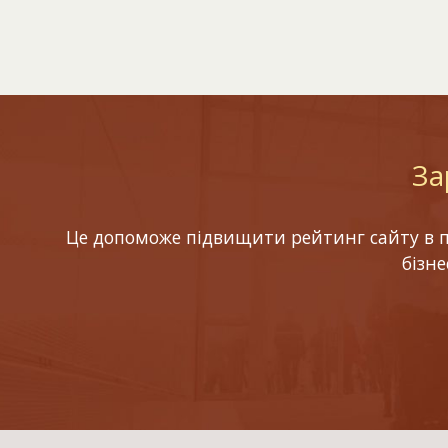
За
Це допоможе підвищити рейтинг сайту в по
бізн