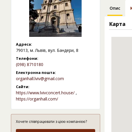
Опис
Карта
Адреса:
79013, м. Львів, вул. Бандери, 8
Телефони:
(098) 8710180
Електронна пошта:
organhall.lviv@gmail.com
Сайти:
https://www.lvivconcert.house/
,
https://organhall.com/
Хочете співпрацювати з цією компанією?