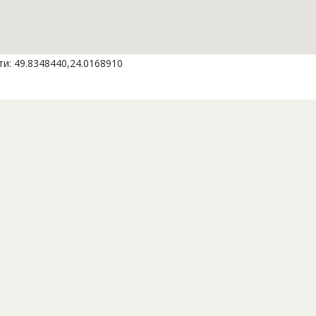
и: 49.8348440,24.0168910