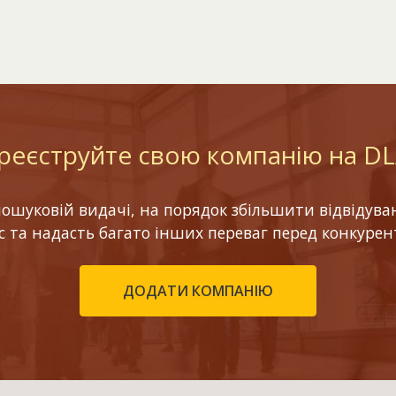
реєструйте свою компанію на D
шуковій видачі, на порядок збільшити відвідуваніс
ес та надасть багато інших переваг перед конкурен
ДОДАТИ КОМПАНІЮ