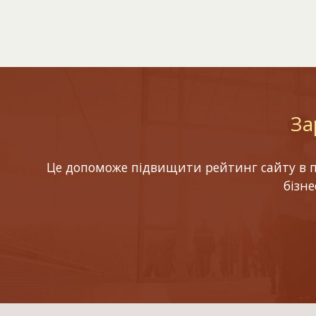
За
Це допоможе підвищити рейтинг сайту в по
бізн