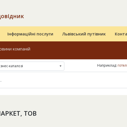
довідник
Інформаційні послуги
Львівський путівник
Конт
овини компаній
Наприклад:
готел
ізнес-каталозі
АРКЕТ, ТОВ