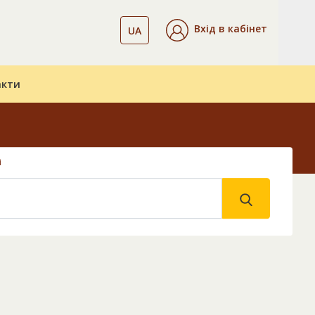
Вхід в кабінет
UA
акти
і